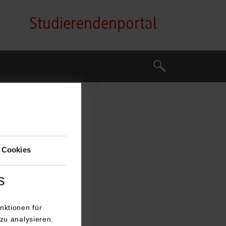
Studierendenportal
Suche
Suche
i
 Cookies
rmatik
s
nktionen für
zu analysieren.