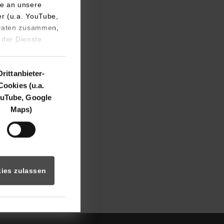
e an unsere
er (u.a. YouTube,
 Daten zusammen,
stuttgart.de
 der Dienste
Drittanbieter-
Cookies (u.a.
uTube, Google
Maps)
ies zulassen