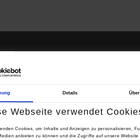
Kochanowski
of. Dr. Monika Kochanowsk
mung
Details
Über
Studiengangsleiterin Info
se Webseite verwendet Cookie
Lerchenstraße 1
Raum: B3.10
enden Cookies, um Inhalte und Anzeigen zu personalisieren, Fu
70174
Stuttgart
Medien anbieten zu können und die Zugriffe auf unsere Website 