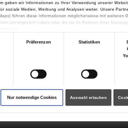
m geben wir Informationen zu Ihrer Verwendung unserer Websit
Tel.:
0711/1849-4583
für soziale Medien, Werbung und Analysen weiter. Unsere Partn
Fax: 0711/1849-4510
aps) führen diese Informationen möglicherweise mit weiteren
monika.kochanowski@dhbw-
ihnen bereitgestellt haben oder die sie im Rahmen Ihrer Nutzung
lt haben.
hl
Präferenzen
Statistiken
Yo
Nur notwendige Cookies
Auswahl erlauben
Cook