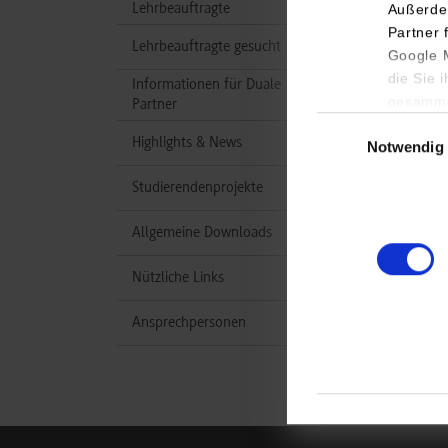
Lehrbeauftragte
Außerde
Partner 
Lehrbeauftragte gesucht
Google M
die Sie 
Informationen für Duale
gesamme
Partner
Einwilligungsauswa
Highlights & News
Notwendig
Studierendenprojekte
Allgemeine Downloads
Nützliche Links
Ansprechpersonen