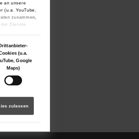
e an unsere
er (u.a. YouTube,
 Daten zusammen,
 der Dienste
Drittanbieter-
Cookies (u.a.
uTube, Google
Maps)
ies zulassen