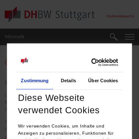
Skip to main content
Studierendenportal
Informatik
Suche
Suche
Christine Rohne
Zustimmung
Details
Über Cookies
Studiengangssekretariat Informatik
Diese Webseite
Lerchenstraße 1
Raum: B3.06
verwendet Cookies
70174
Stuttgart
Tel.:
0711/1849-4513
Wir verwenden Cookies, um Inhalte und
Fax: 0711/1849-4510
Anzeigen zu personalisieren, Funktionen für
christine.rohne@dhbw-stuttgart.de