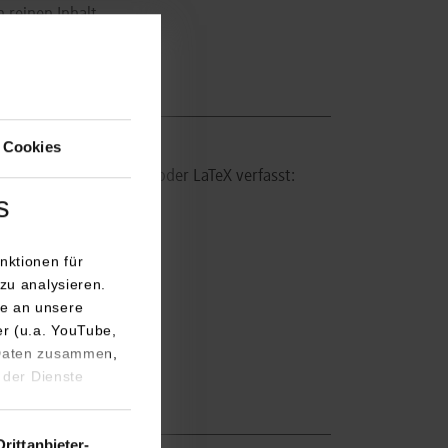
 reinen Inhalt.
 Cookies
dieser Vorlagen in Word oder LaTeX verfasst:
s
nktionen für
zu analysieren.
e an unsere
er (u.a. YouTube,
 Daten zusammen,
 der Dienste
Drittanbieter-