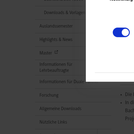
Haup
Downloads & Vorlagen
Die 
die 
Auslandssemester
Die
eing
Highlights & News
Bitt
Master
Bach
Informationen für
Lehrbeauftragte
Ver
Informationen für Duale Partner
Die 
Forschung
In d
Allgemeine Downloads
Bach
Proj
Nützliche Links