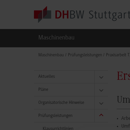
Skip to main content
Maschinenbau
You are here:
Maschinenbau
Prüfungsleistungen
Praxisarbeit 
Er
Aktuelles
Pläne
Um
Organisatorische Hinweise
Prüfungsleistungen
Arb
Umfa
Klausurrichtlinien