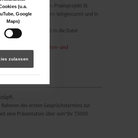
alte und Ergebnisse des Praxisprojekt III.
Cookies (u.a.
uTube, Google
wurde, muss unterschrieben (eingescannt und in
Maps)
rieben (eingescannt und in die Datei
 der Praxismodule, Studien- und
ies zulassen
knüpft.
im Rahmen des ersten Gesprächstermins zur
it eine Präsentation über sein*ihr T3000-