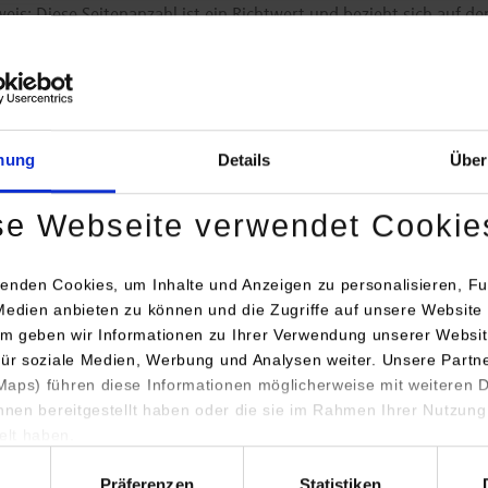
eis: Diese Seitenanzahl ist ein Richtwert und bezieht sich auf den
m der Ausarbeitung
mung
Details
Über
Ausarbeitung wird in der Form "Hausarbeit" abgegeben.
Hausarbeit wird als wissenschaftlicher Artikel (Paper) auf Basis 
se Webseite verwendet Cookie
age Praxisarbeit T3000 (DOC)
age Praxisarbeit T3000 (ZIP, LaTeX)
enden Cookies, um Inhalte und Anzeigen zu personalisieren, Fu
Medien anbieten zu können und die Zugriffe auf unsere Website 
piel eines wissenschaftlichen Artikels (PDF)
m geben wir Informationen zu Ihrer Verwendung unserer Websit
für soziale Medien, Werbung und Analysen weiter. Unsere Partn
 kommentierte Präsentation ist NICHT zulässig.
aps) führen diese Informationen möglicherweise mit weiteren
ihnen bereitgestellt haben oder die sie im Rahmen Ihrer Nutzung
alte der Ausarbeitung
lt haben.
hl
Präferenzen
Statistiken