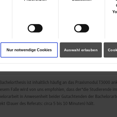
tteil ist die wissenschaftliche Dokumentation der wichtigsten Inh
Yo
ehrenwörtliche Erklärung, dass die Arbeit selbständig verfasst 
Datei eingebunden) in Ihrem Bericht vorhanden sein.
Reflexion Teil A und B der Praxisphase
muss ebenfalls untersch
ebunden) in Ihrem Bericht vorhanden sein.
e beachten Sie die Leitlinien für Bearbeitung und Dokumentation
elorarbeiten
Nur notwendige Cookies
Auswahl erlauben
Cook
knüpfung mit der Bachelorarbeit
Bachelorthesis ist inhaltlich häufig an das Praxismodul T3000 an
iesem Falle wird von uns empfohlen, dass der*die Studierende 
elorarbeit in Anwesenheit beider Gutachtenden der Bachelorarbe
ekt (Dauer des Referats: circa 5 bis 10 Minuten) hält.