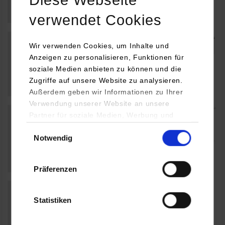
verwendet Cookies
Wir verwenden Cookies, um Inhalte und
Anzeigen zu personalisieren, Funktionen für
soziale Medien anbieten zu können und die
Zugriffe auf unsere Website zu analysieren.
Außerdem geben wir Informationen zu Ihrer
Verwendung unserer Website an unsere
Partner für soziale Medien, Werbung und
Analysen weiter. Unsere Partner (u.a.
Einwilligungsauswahl
Notwendig
YouTube, Google Maps) führen diese
Informationen möglicherweise mit weiteren
Daten zusammen, die Sie ihnen bereitgestellt
Präferenzen
haben oder die sie im Rahmen Ihrer Nutzung
der Dienste gesammelt haben.
Statistiken