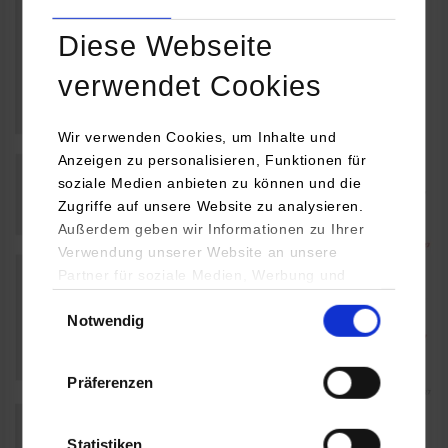
Diese Webseite
verwendet Cookies
Wir verwenden Cookies, um Inhalte und
Anzeigen zu personalisieren, Funktionen für
soziale Medien anbieten zu können und die
Zugriffe auf unsere Website zu analysieren.
Außerdem geben wir Informationen zu Ihrer
Verwendung unserer Website an unsere
Partner für soziale Medien, Werbung und
Analysen weiter. Unsere Partner (u.a.
Einwilligungsauswahl
Notwendig
YouTube, Google Maps) führen diese
Informationen möglicherweise mit weiteren
Daten zusammen, die Sie ihnen bereitgestellt
Präferenzen
haben oder die sie im Rahmen Ihrer Nutzung
der Dienste gesammelt haben.
Statistiken