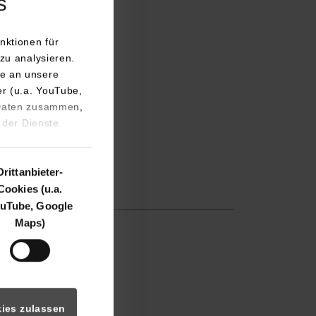
s
nktionen für
zu analysieren.
rt.de
e an unsere
er (u.a. YouTube,
 Daten zusammen,
 der Dienste
Drittanbieter-
Cookies (u.a.
uTube, Google
Maps)
dhbw-stuttgart.de
ies zulassen