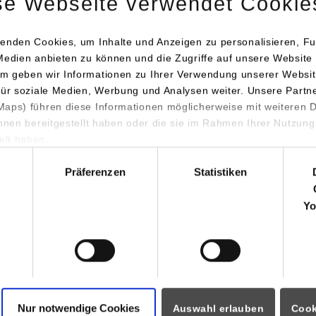
se Webseite verwendet Cookie
70174
Stuttgart
Tel.:
0711/1849-665
enden Cookies, um Inhalte und Anzeigen zu personalisieren, Fu
Fax: 0711/1849-719
Medien anbieten zu können und die Zugriffe auf unsere Website 
tobias.ankele@dhbw-stuttga
m geben wir Informationen zu Ihrer Verwendung unserer Websit
für soziale Medien, Werbung und Analysen weiter. Unsere Partn
aps) führen diese Informationen möglicherweise mit weiteren
ihnen bereitgestellt haben oder die sie im Rahmen Ihrer Nutzung
lt haben.
hl
Präferenzen
Statistiken
diengangssekretariat
Yo
stina Wengert
/ Tel.:
0711/1849-603
/ E-Mail:
christina.wengert@
Nur notwendige Cookies
Auswahl erlauben
Cook