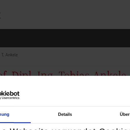
. T. Ankele
of. Dipl.-Ing. Tobias Ankele
Studiengangsleiter Maschi
Studienjahr
mung
Details
Über
Lerchenstraße 1
Raum: B1.07