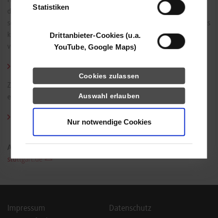
Hub, edition for SAP Next-Gen von Seiten der SAP abgelöst und
Statistiken
durch ein neues Angebot für Studierende ersetzt. In der
sogenannten Student Zone stehen zahlreiche SAP Learning Journeys
Drittanbieter-Cookies (u.a.
kostenlos zur Verfügung. Die Angebote können, soweit bei der SAP
YouTube, Google Maps)
verfügbar, individuell und zeitlich unabhängig belegt werden.
Informationen zur SAP Learning Student Zone
Cookies zulassen
Zertifizierungen können ebenfalls gebucht werden. Hierfür gibt es
Auswahl erlauben
einen vergünstigten Studierendentarif:
Buchung SAP Global Certification Online Exam for Students (1
Nur notwendige Cookies
attempt)
Ansprechpartner:
Prof. Dr. Wolf Wenger,
wolf.wenger@dhbw-
stuttgart.de
Impressum
Datenschutz