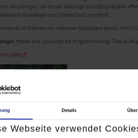
rks einzudringen, um dessen bösartige Geschäftspraktiken offe
spielerisch Grundlagen zum Datenschutz vermittelt.
iel wurde im Rahmen von mehreren Schulungen bereits mit Schül
ologie:
Phaser und TypeScript zur Programmierung, Tiled als Ma
 zum Spiel
mung
Details
Über
se Webseite verwendet Cookie