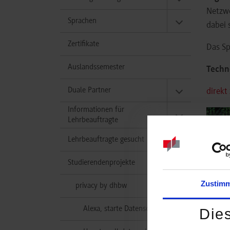
Netzwe
Sprachen
dabei 
Zertifikate
Das Sp
Auslandssemester
Techn
Duale Partner
direkt
Informationen für
Lehrbeauftragte
Lehrbeauftragte gesucht
Studierendenprojekte
Zustim
privacy by dhbw
Alexa, starte Datenschutzinfo
Die