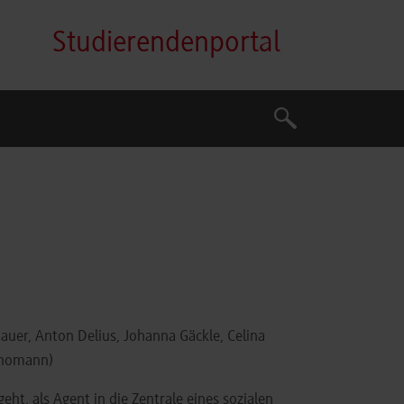
Studierendenportal
Suche
Suche
hauer, Anton Delius, Johanna Gäckle, Celina
 Thomann)
ht, als Agent in die Zentrale eines sozialen