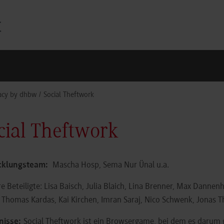
acy by dhbw
Social Theftwork
cial Theftwork
cklungsteam:
Mascha Hosp, Sema Nur Ünal u.a.
re Beteiligte: Lisa Baisch, Julia Blaich, Lina Brenner, Max Dannen
 Thomas Kardas, Kai Kirchen, Imran Saraj, Nico Schwenk, Jonas
nisse:
Social Theftwork ist ein Browsergame, bei dem es darum ge