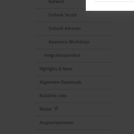
beAware
Outlook Secure
Outlook Adresses
Awareness Workshops
Integrationsseminar
Highlights & News
Allgemeine Downloads
Nützliche Links
Master
Ansprechpersonen