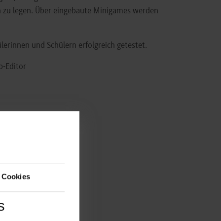
n zu legen. Über eingebaute Minigames werden
erinnen und Schülern erfolgreich getestet.
p-Editor
 Cookies
s