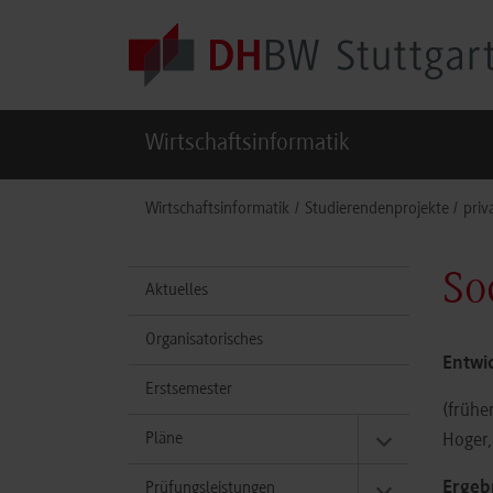
Skip to main content
Wirtschaftsinformatik
You are here:
Wirtschaftsinformatik
Studierendenprojekte
priv
So
Aktuelles
Organisatorisches
Entwi
Erstsemester
(frühe
Pläne
Hoger,
Ergeb
Prüfungsleistungen