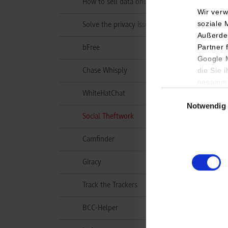
How to sell data online fast
Wir verw
soziale 
Solve the privacy issues
Außerde
Partner 
bFree
Google M
die Sie 
Chase Whisply
gesamme
Einwilligungsauswa
WhiteHatChat
Notwendig
(aktuell)
Social Theftwork
Camfinder
Giracy
Track the Trackers
BCC-Helper