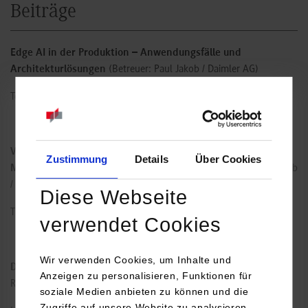
Beiträge
Edge AI in der Produktion – Anwendungsfälle und
Architekturlösungen
(Betreuer: Paul Jakob / Daimler AG)
Tom Niederkleine, Anastasia Preger, Philipp Roberz
Verwaltung von Edge AI Devices im Vergleich zwischen
Zustimmung
Details
Über Cookies
Microsoft Azure und Amazon Webservices
(Betreuer: Paul Jakob
/ Daimler AG)
Diese Webseite
Tim Kosmala, Simon Lober, Felix Schneider
verwendet Cookies
Wir verwenden Cookies, um Inhalte und
Data Warehousing and Self-Service Analytics
(Betreuer: Dr.
Anzeigen zu personalisieren, Funktionen für
Robert Maderitsch / Daimler AG)
soziale Medien anbieten zu können und die
Zugriffe auf unsere Website zu analysieren.