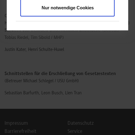
Nur notwendige Cookies
Connected Car APIs: Wie kann ein Automobilhersteller mit
Hilfe offener Connected Car APIs Mehrwert stiftende (Micro-)
Services von fremden Unternehmen anbinden?
(Betreuer
Tobias Riedel, Tim Sibold / MHP)
Justin Kater, Henri Schulte-Huxel
Schnittstellen für die Erschließung von Gesetzestexten
(Betreuer Michael Schlegel / USU GmbH)
Sebastian Barfurth, Leon Busch, Lien Tran
Impressum
Datenschutz
Barrierefreiheit
Service