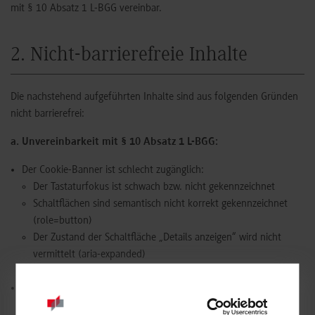
mit § 10 Absatz 1 L-BGG vereinbar.
2. Nicht-barrierefreie Inhalte
Die nachstehend aufgeführten Inhalte sind aus folgenden Gründen
nicht barrierefrei:
a. Unvereinbarkeit mit § 10 Absatz 1 L-BGG:
Der Cookie-Banner ist schlecht zugänglich:
Der Tastaturfokus ist schwach bzw. nicht gekennzeichnet
Schaltflächen sind semantisch nicht korrekt gekennzeichnet
(role=button)
Der Zustand der Schaltfläche „Details anzeigen“ wird nicht
vermittelt (aria-expanded)
Der Tastaturfokus ist nicht auf den Cookie-Banner begrenzt
Inhalte in Gebärdensprache werden nicht angeboten. Auch
Informationen zur Navigation in Leichter Sprache müssen noch