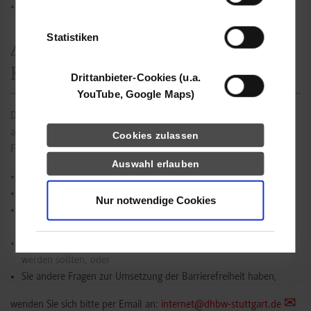
Keine.
der Dienste gesammelt haben.
Statistiken
4. Rückmeldung und
Kontaktangabe
Drittanbieter-Cookies (u.a.
YouTube, Google Maps)
Die DHBW Stuttgart arbeitet daran, die bestehenden Barrieren
abzuschaffen.
Cookies zulassen
Falls
Auswahl erlauben
Sie bei der Verwendung der Webseite auf Barrieren stoßen,
Inhalte schwer zugänglich sind,
Nur notwendige Cookies
Inhalte, die die allgemeinen Empfehlungen für Barrierefreiheit
verletzen oder nicht konform mit WCAG sind, oder
Inhalte unklar sind und anders ausgedrückt oder formuliert
werden sollten, oder
Sie andere Fragen zur Umsetzung der Barrierefreiheit haben,
wenden Sie sich bitte per Email an:
internet@dhbw-stuttgart.de