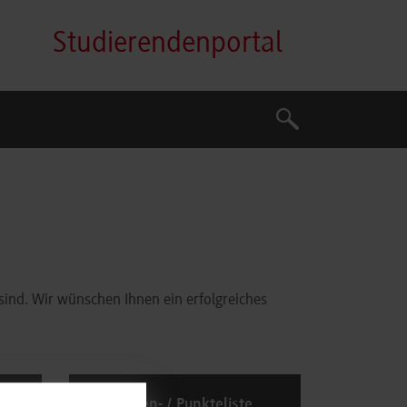
Studierendenportal
Suche
Suche
 sind. Wir wünschen Ihnen ein erfolgreiches
t
Noten- / Punkteliste