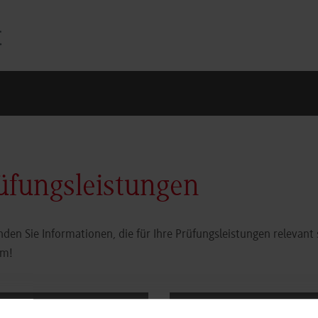
üfungsleistungen
inden Sie Informationen, die für Ihre Prüfungsleistungen relevant
um!
Bescheinigungen bei
Projekt-/Bachelorarbei