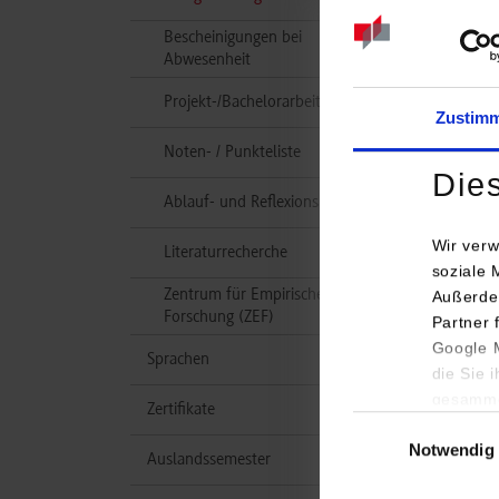
Bescheinigungen bei
Abwesenheit
Projekt-/Bachelorarbeit
Abla
Zustim
Noten- / Punkteliste
Die
Ablauf- und Reflexionsbericht
Wir verw
Literaturrecherche
soziale 
Zentrum für Empirische
Außerde
Forschung (ZEF)
Partner 
Google M
Sprachen
die Sie 
gesamme
Zertifikate
Einwilligungsauswa
Notwendig
Auslandssemester