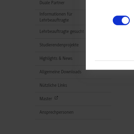
Duale Partner
Informationen für
Lehrbeauftragte
Lehrbeauftragte gesucht
Studierendenprojekte
Highlights & News
Allgemeine Downloads
Nützliche Links
Master
Ansprechpersonen