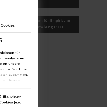
Zentrum für Empirische
 Cookies
Forschung (ZEF)
s
nktionen für
zu analysieren.
e an unsere
er (u.a. YouTube,
 Daten zusammen,
 der Dienste
Drittanbieter-
Cookies (u.a.