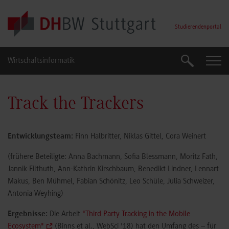
Skip to main content
Studierendenportal
Wirtschaftsinformatik
Suche
Suche
Track the Trackers
Entwicklungsteam:
Finn Halbritter, Niklas Gittel, Cora Weinert
(frühere Beteiligte: Anna Bachmann, Sofia Blessmann, Moritz Fath,
Jannik Filthuth, Ann-Kathrin Kirschbaum, Benedikt Lindner, Lennart
Makus, Ben Mühmel, Fabian Schönitz, Leo Schüle, Julia Schweizer,
Antonia Weyhing)
Ergebnisse:
Die Arbeit
"Third Party Tracking in the Mobile
Ecosystem"
(Binns et al., WebSci '18) hat den Umfang des – für