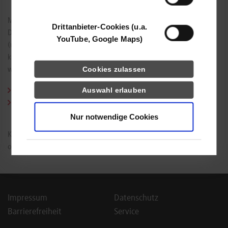
Mit Produkten wie eDocPrint kann ein Dokument in ein PDF-
Drittanbieter-Cookies (u.a.
Dokument umgewandelt werden, mit einer Shareware wie FreeZip
YouTube, Google Maps)
(über Chip.de und andere Quellen zu finden) kann der Text
komprimiert werden. Derartige Funktionen sind z. B. dann sinnvoll,
Cookies zulassen
wenn der Text via E-Mail versendet wird.
Auswahl erlauben
eDocPrint
Chip.de
Nur notwendige Cookies
Kennen Sie weitere interessante Unterlagen oder Links zu den
obigen Themen? Wenn ja, senden Sie mir eine
E-Mail
.
Impressum
Datenschutz
Barrierefreiheit
Service