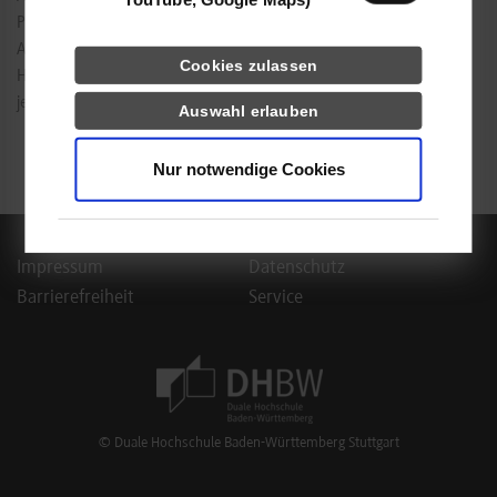
Praxisdokumentation des gewünschten Jahrgangs kopieren und die
Abgabedaten im Abschnitt "Verfügbarkeit" anpassen (
Beispiel
).
Cookies zulassen
Hinweis: Nicht unter den Beispielen editieren, sondern im Kurs des
jeweiligen Jahrgangs!
Auswahl erlauben
Nur notwendige Cookies
Dienstag, 14.1.2026
Dienstag, 14.7.2026
Montag, 8.9.2026
vom 21.09.2026 bis zum 25.9.2026
Impressum
Datenschutz
Barrierefreiheit
Service
Footer Meta Navigation
© Duale Hochschule Baden-Württemberg Stuttgart