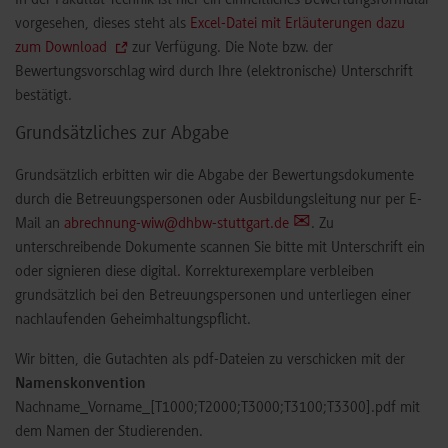
In der Fakultät Technik ist hier ein einheitliches Bewertungsformular
vorgesehen, dieses steht als
Excel-Datei mit Erläuterungen dazu
zum Download
zur Verfügung. Die Note bzw. der
Bewertungsvorschlag wird durch Ihre (elektronische) Unterschrift
bestätigt.
Grundsätzliches zur Abgabe
Grundsätzlich erbitten wir die Abgabe der Bewertungsdokumente
durch die Betreuungspersonen oder Ausbildungsleitung nur per E-
Mail an
abrechnung-wiw@dhbw-stuttgart.de
. Zu
unterschreibende Dokumente scannen Sie bitte mit Unterschrift ein
oder signieren diese digital
.
Korrekturexemplare verbleiben
grundsätzlich bei den Betreuungspersonen und unterliegen einer
nachlaufenden Geheimhaltungspflicht.
Wir bitten, die Gutachten als pdf-Dateien zu verschicken mit der
Namenskonvention
Nachname_Vorname_[T1000;T2000;T3000;T3100;T3300].pdf mit
dem Namen der Studierenden.