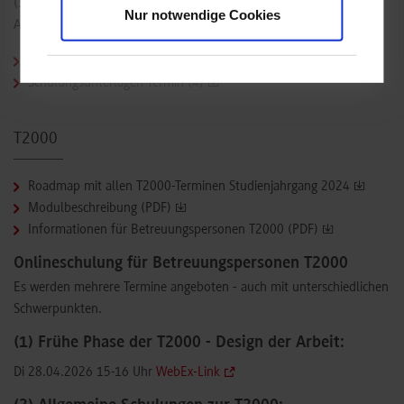
(3) 25.09.2026 11-12 Uhr: Schwerpunktthema: Bewertung der
Nur notwendige Cookies
Arbeit
WebEx Link
Schulungsunterlagen Termin (1) bis (3)
Schulungsunterlagen Termin (4)
T2000
Roadmap mit allen T2000-Terminen Studienjahrgang 2024
Modulbeschreibung (PDF)
Informationen für Betreuungspersonen T2000 (PDF)
Onlineschulung für Betreuungspersonen T2000
Es werden mehrere Termine angeboten - auch mit unterschiedlichen
Schwerpunkten.
(1) Frühe Phase der T2000 - Design der Arbeit:
Di 28.04.2026 15-16 Uhr
WebEx-Link