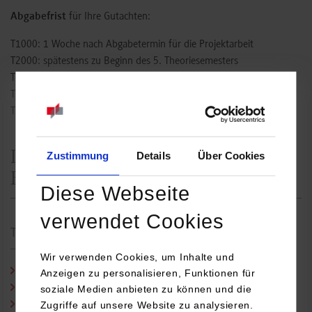
Abgabefrist
für Ihre Gutachten:
T1000: 1 Woche nach Abgabetermin für die Projektarbeit
T2000: spätestens zu Beginn des 5. Theoriesemesters
T3000: 2 Wochen nach Abgabetermin der Hausarbeit
T3100: 2 Wochen nach Abgabetermin der Studienarbeit
T3300: s.
Terminübersicht
im Studienportal
Infos zu einzelnen Arbeiten für
Zustimmung
Details
Über Cookies
Betreuungspersonen
Diese Webseite
verwendet Cookies
T1000
Wir verwenden Cookies, um Inhalte und
Roadmap mit allen T1000-Terminen Studienjahrgang 2025
Anzeigen zu personalisieren, Funktionen für
Modulbeschreibung (PDF)
soziale Medien anbieten zu können und die
Info für Betreuungspersonen T1000 (PDF)
Zugriffe auf unsere Website zu analysieren.