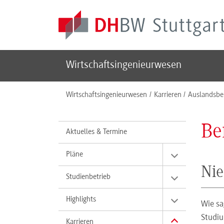
Skip to main content
Wirtschaftsingenieurwesen
You are here:
Wirtschaftsingenieurwesen
Karrieren
Auslandsbe
Be
Aktuelles & Termine
Pläne
Nie
Studienbetrieb
Highlights
Wie sa
Studiu
Karrieren