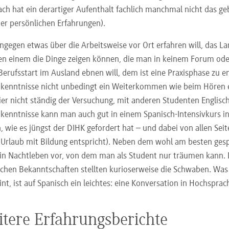
h hat ein derartiger Aufenthalt fachlich manchmal nicht das geb
der persönlichen Erfahrungen).
ngegen etwas über die Arbeitsweise vor Ort erfahren will, das Lan
en einem die Dinge zeigen können, die man in keinem Forum oder
Berufsstart im Ausland ebnen will, dem ist eine Praxisphase zu e
kenntnisse nicht unbedingt ein Weiterkommen wie beim Hören ei
er nicht ständig der Versuchung, mit anderen Studenten Englisc
kenntnisse kann man auch gut in einem Spanisch-Intensivkurs in
, wie es jüngst der DIHK gefordert hat – und dabei von allen Sei
Urlaub mit Bildung entspricht). Neben dem wohl am besten gesp
in Nachtleben vor, von dem man als Student nur träumen kann. 
ichen Bekanntschaften stellten kurioserweise die Schwaben. Was
int, ist auf Spanisch ein leichtes: eine Konversation in Hochsprac
tere Erfahrungsberichte