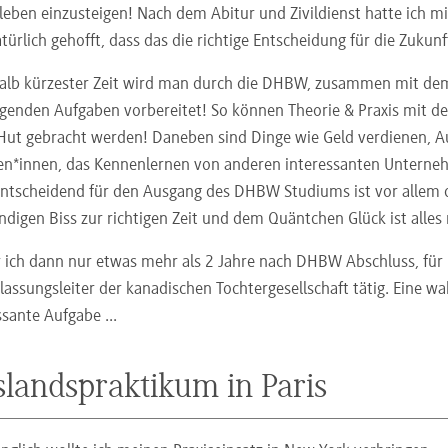
leben einzusteigen! Nach dem Abitur und Zivildienst hatte ic
türlich gehofft, dass das die richtige Entscheidung für die Zukunft
alb kürzester Zeit wird man durch die DHBW, zusammen mit dem
egenden Aufgaben vorbereitet! So können Theorie & Praxis mit
Hut gebracht werden! Daneben sind Dinge wie Geld verdienen, 
en*innen, das Kennenlernen von anderen interessanten Unterne
ntscheidend für den Ausgang des DHBW Studiums ist vor allem d
digen Biss zur richtigen Zeit und dem Quäntchen Glück ist alles
 ich dann nur etwas mehr als 2 Jahre nach DHBW Abschluss, fü
lassungsleiter der kanadischen Tochtergesellschaft tätig. Eine wa
ssante Aufgabe ...
landspraktikum in Paris