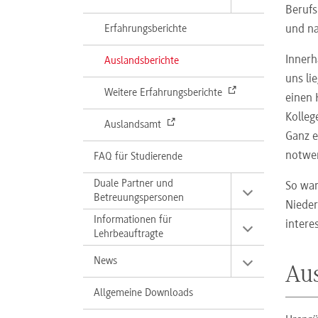
Berufs
Erfahrungsberichte
und na
Innerh
(aktuell)
Auslandsberichte
uns li
Weitere Erfahrungsberichte
einen 
Kolleg
Auslandsamt
Ganz e
notwen
FAQ für Studierende
Duale Partner und
So war
Betreuungspersonen
Nieder
Informationen für
intere
Lehrbeauftragte
News
Aus
Allgemeine Downloads