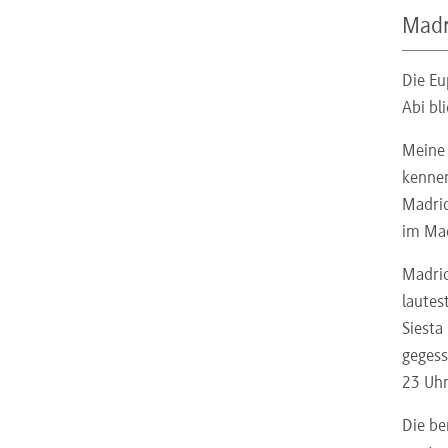
Madr
Die Eu
Abi bl
Meine
kennen
Madrid
im Mad
Madrid
lautes
Siesta
gegess
23 Uhr
Die be