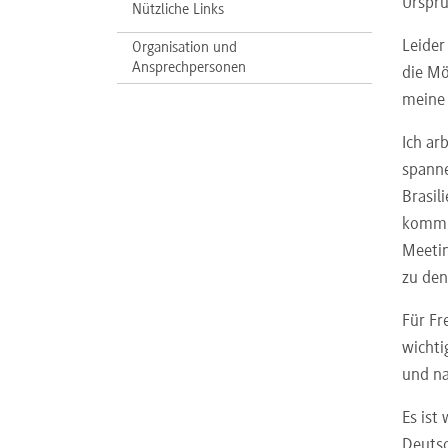
Ursprü
Nützliche Links
Leider
Organisation und
Ansprechpersonen
die Mö
meine 
Ich ar
spanne
Brasil
kommun
Meetin
zu den
Für Fr
wichti
und na
Es ist
Deutsc