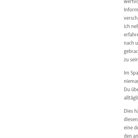
wertvo
Inform
versch
ich ne
erfahr
nach u
gebrac
zu sei
Im Spa
nieman
Du übe
alltäg
Dies h
diesen
eine d
den an