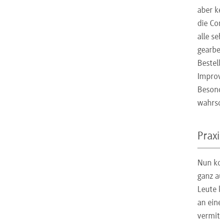
aber k
die Co
alle s
gearbe
Bestel
Improv
Besond
wahrsc
Prax
Nun ko
ganz a
Leute 
an ein
vermit