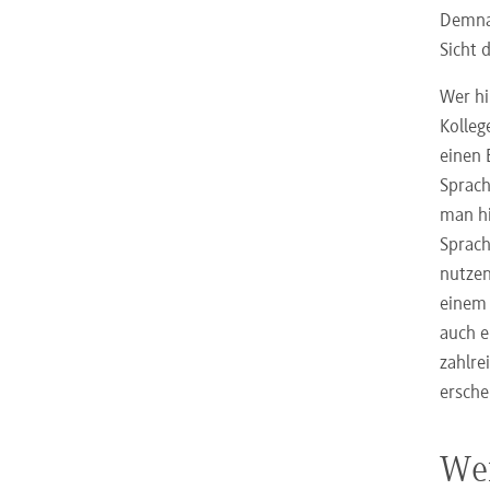
Demnac
Sicht 
Wer hi
Kolleg
einen 
Sprach
man hi
Sprach
nutzen
einem 
auch e
zahlre
ersche
Wei