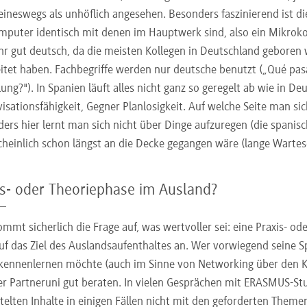
eineswegs als unhöflich angesehen. Besonders faszinierend ist d
mputer identisch mit denen im Hauptwerk sind, also ein Mikrok
ehr gut deutsch, da die meisten Kollegen in Deutschland geboren 
itet haben. Fachbegriffe werden nur deutsche benutzt („Qué pasa
lung?"). In Spanien läuft alles nicht ganz so geregelt ab wie in 
isationsfähigkeit, Gegner Planlosigkeit. Auf welche Seite man sich
ers hier lernt man sich nicht über Dinge aufzuregen (die spanis
heinlich schon längst an die Decke gegangen wäre (lange Wartesc
is- oder Theoriephase im Ausland?
mmt sicherlich die Frage auf, was wertvoller sei: eine Praxis- o
uf das Ziel des Auslandsaufenthaltes an. Wer vorwiegend seine 
kennenlernen möchte (auch im Sinne von Networking über den Ko
er Partneruni gut beraten. In vielen Gesprächen mit ERASMUS-Stud
telten Inhalte in einigen Fällen nicht mit den geforderten Them