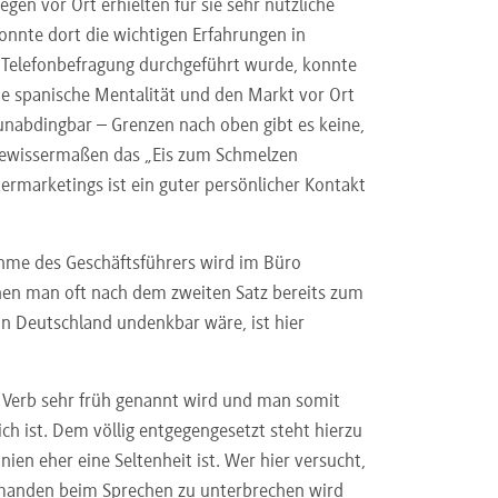
egen vor Ort erhielten für sie sehr nützliche
konnte dort die wichtigen Erfahrungen in
 Telefonbefragung durchgeführt wurde, konnte
e spanische Mentalität und den Markt vor Ort
unabdingbar – Grenzen nach oben gibt es keine,
. gewissermaßen das „Eis zum Schmelzen
rmarketings ist ein guter persönlicher Kontakt
ahme des Geschäftsführers wird im Büro
enen man oft nach dem zweiten Satz bereits zum
in Deutschland undenkbar wäre, ist hier
 Verb sehr früh genannt wird und man somit
ch ist. Dem völlig entgegengesetzt steht hierzu
ien eher eine Seltenheit ist. Wer hier versucht,
emanden beim Sprechen zu unterbrechen wird