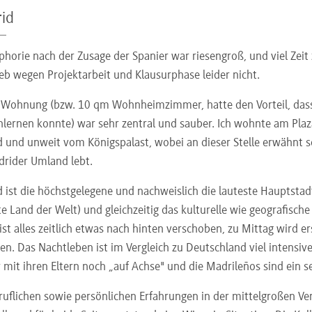
id
phorie nach der Zusage der Spanier war riesengroß, und viel Zei
ieb wegen Projektarbeit und Klausurphase leider nicht.
 Wohnung (bzw. 10 qm Wohnheimzimmer, hatte den Vorteil, da
lernen konnte) war sehr zentral und sauber. Ich wohnte am Plaz
 und unweit vom Königspalast, wobei an dieser Stelle erwähnt sei
rider Umland lebt.
 ist die höchstgelegene und nachweislich die lauteste Hauptstadt
te Land der Welt) und gleichzeitig das kulturelle wie geografisc
 ist alles zeitlich etwas nach hinten verschoben, zu Mittag wird 
en. Das Nachtleben ist im Vergleich zu Deutschland viel intensiv
 mit ihren Eltern noch „auf Achse" und die Madrileños sind ein s
ruflichen sowie persönlichen Erfahrungen in der mittelgroßen Ver