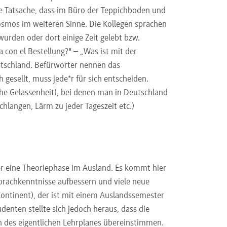
ie Tatsache, dass im Büro der Teppichboden und
osmos im weiteren Sinne. Die Kollegen sprachen
wurden oder dort einige Zeit gelebt bzw.
 con el Bestellung?" – „Was ist mit der
Deutschland. Befürworter nennen das
 gesellt, muss jede*r für sich entscheiden.
che Gelassenheit), bei denen man in Deutschland
hlangen, Lärm zu jeder Tageszeit etc.)
der eine Theoriephase im Ausland. Es kommt hier
Sprachkenntnisse aufbessern und viele neue
ntinent), der ist mit einem Auslandssemester
enten stellte sich jedoch heraus, dass die
en des eigentlichen Lehrplanes übereinstimmen.