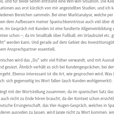
ll, und für beide Seiten entstand eine Win-win-Situation. Die Koll
ationen aus erst kürzlich von mir angestellten Studien, und ich 
iedenen Bereichen sammeln. Bei einer Marktanalyse, welche per
ben dem Aufbessern meiner Spanischkenntnisse auch viel über di
en. Im Gespräch mit Kunden ist eine fundierte Allgemeinbildung 
nten schon –, da im Smalltalk über Fußball, ein Urlaubsziel etc
ht“ werden kann. Und gerade auf dem Gebiet des Investitionsgüte
nem Ansprechpartner essentiell.
nischen wird das „Du“ sehr viel früher verwandt, und mit Ausn
d gesiezt. Ähnlich verhält es sich bei Kundengesprächen, bei d
rgeht. Ebenso interessant ist die Art, wie gesprochen wird. Was 
lich: sich gegenseitig ins Wort fallen (auch Kunden wohlgemerkt).
ängt mit der Wortstellung zusammen, da im spanischen Satz das
 auch nicht zu Ende hören braucht, da der Kontext schon ersichtli
eutsche Errungenschaft, das Vier-Augen-Gespräch, welches in Span
deren ausreden zu lassen, wird lange nicht zu Wort kommen, j