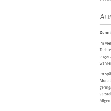
Aus
Denni
Im vie
Tochte
enger 
währen
Im spä
Monate
gering
verste
Allgem