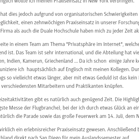
nglich wollte ich meinen Praxiseinsatz in New York verbringen.
 hat dies jedoch aufgrund von organisatorischen Schwierigkeiten 
glichkeit, einen zehnwöchigen Praxiseinsatz in unserer Forschun
Firma als auch die Duale Hochschule haben mich zu jeder Zeit ak
beite in einem Team am Thema "Privatsphäre im Internet", welch
nd ist. Das Team ist sehr international, und die Abteilung hat vie
ien, Indien, Kamerun, Griechenland ... Da ich schon einige Jahre 
iziere ich hauptsächlich auf Englisch mit meinen Kollegen. Durc
gs so vielleicht etwas länger, aber mit etwas Geduld ist das kein
 verschiedensten Mitarbeitern und Praktikanten knüpfen.
eizeitaktivitäten gibt es natürlich auch genügend Zeit. Die Highlig
gste Messe der Flugbranche), bei der ich durch etwas Glück an 
türlich die Parade sowie das große Feuerwerk am 14. Juli, dem Na
 wirklich ein erlebnisreicher Praxiseinsatz gewesen. Anschließend
hland direkt nach San Diego für mein Auslandssemester auf.