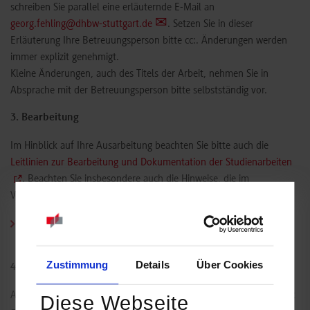
schreiben Sie parallel eine erläuternde E-Mail an
georg.fehling@dhbw-stuttgart.de
. Setzen Sie in dieser
Erläuterung Ihre Betreuungsperson bitte cc:. Änderungen werden
immer explizit genehmigt.
Kleine Änderungen, auch des Titels der Arbeit, nehmen Sie in
Absprache mit der Betreuungsperson bitte selbstständig vor.
3. Bearbeitung
Im Hinblick auf Ihre Ausarbeitung beachten Sie bitte auch die
Leitlinien zur Bearbeitung und Dokumentation der Studienarbeiten
. Beachten Sie insbesondere auch die Hinweise, die im
Vorlesungsblock "Wissenschaftliches Arbeiten" gegeben werden.
Hinweise zur Abwicklung für Betreuungspersonen und
Partnerunternehmen
Zustimmung
Details
Über Cookies
4. Verlängerung und Rücktritt
Anträge auf Verlängerung bzw. Rücktritt von einer T2000 Arbeit mit
Diese Webseite