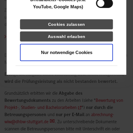
YouTube, Google Maps)
Zusätzlich zur Praxisarbeit muss eine studentische Reflexion (Teil A
und B) abgegeben werden, das Reflexionsformular A muss durch
Cookies zulassen
die Ausbildungsleitung unterschrieben sein:
Auswahl erlauben
Vorlagen studentische Reflexion auf dem zentralen Server der
DHBW unter "Reflexion der Praxisphasen"
Nur notwendige Cookies
Diese Formulare sind als PDF-Datei ebenfalls in der entsprechenden
Moodle-Seite hochzuladen.
Erfolgt die Abgabe nicht vollständig bzw. nicht fristgerecht,
wird die Prüfungsleistung als nicht bestanden bewertet.
Grundsätzlich erbitten wir die
Abgabe des
Bewertungsdokuments
zu den Arbeiten (siehe "
Bewertung von
Projekt-, Studien- und Bachelorarbeiten
")
nur durch die
Betreuungspersonen
und
nur per E-Mail
an
abrechnung-
wiw@dhbw-stuttgart.de
. Zu unterschreibende Dokumente
scannen die Betreuungspersonen bitte mit Unterschrift ein oder