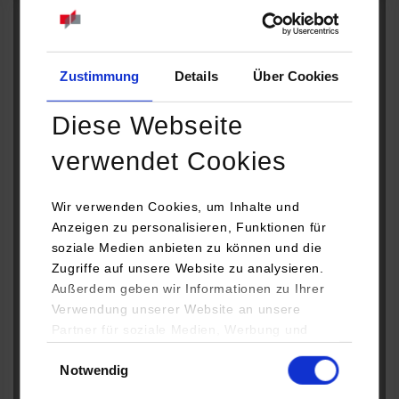
Erklärung zum Auslandsaufenthalt
*
Zustimmung
Details
Über Cookies
Name Ansprechperson / Anleitung vor Ort:
*
Diese Webseite
verwendet Cookies
E-Mail Adresse Ansprechperson / Anleitung vor Ort:
*
Wir verwenden Cookies, um Inhalte und
Anzeigen zu personalisieren, Funktionen für
soziale Medien anbieten zu können und die
Zugriffe auf unsere Website zu analysieren.
Region:
*
Außerdem geben wir Informationen zu Ihrer
Verwendung unserer Website an unsere
Partner für soziale Medien, Werbung und
Analysen weiter. Unsere Partner (u.a.
Land:
*
Einwilligungsauswahl
Notwendig
YouTube, Google Maps) führen diese
Informationen möglicherweise mit weiteren