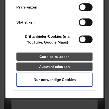
Daten zusammen, die Sie ihnen bereitgestellt
Präferenzen
Zeitraum:
*
haben oder die sie im Rahmen Ihrer Nutzung
der Dienste gesammelt haben.
Statistiken
Studiengangsleitung Prof. Dr.:
*
Drittanbieter-Cookies (u.a.
YouTube, Google Maps)
Jahrgang / Kurs:
*
Cookies zulassen
Auswahl erlauben
E-Mail-Adresse:
*
Nur notwendige Cookies
Aufgabenbereich im Fremdpraktikum:
*