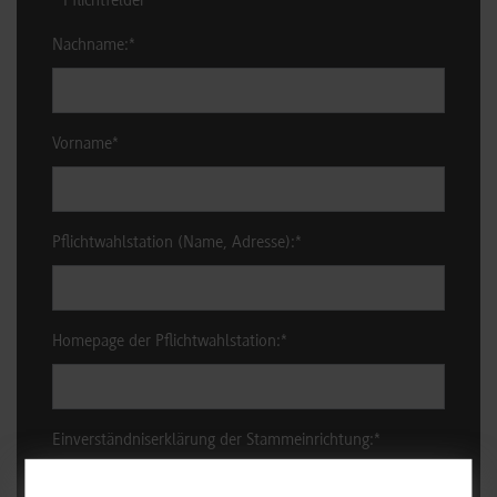
* Pflichtfelder
Nachname:
*
Vorname
*
Pflichtwahlstation (Name, Adresse):
*
Homepage der Pflichtwahlstation:
*
Einverständniserklärung der Stammeinrichtung:
*