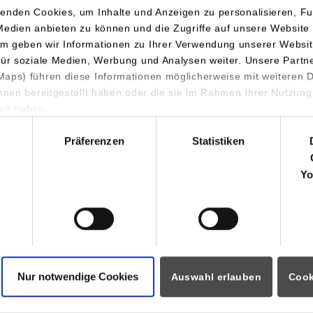
enden Cookies, um Inhalte und Anzeigen zu personalisieren, Fu
Medien anbieten zu können und die Zugriffe auf unsere Website 
per Alexander
m geben wir Informationen zu Ihrer Verwendung unserer Websit
für soziale Medien, Werbung und Analysen weiter. Unsere Partn
aps) führen diese Informationen möglicherweise mit weiteren
gebiet: Grundlagen professionellen und methodischen Handeln
ihnen bereitgestellt haben oder die sie im Rahmen Ihrer Nutzung
lt haben.
der.fleoper@lehre.dhbw-stuttgart.de
hl
Präferenzen
Statistiken
gin Simon
Yo
:simon.fregin@lehre.dhbw-stuttgart.de
eß Karin
Nur notwendige Cookies
Auswahl erlauben
Cook
-Haushaltsökonim (Universität), TQM-Auditorin, system. Coach,
emberg