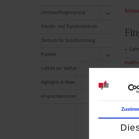
feista
Lehrbeauftragtenportal
Schreib- und Transferzentrum
Fin
Zentrum für Sozialforschung
Lehr
Projekte
mailto
Leitbild der Vielfalt
Highlights & News
Fit
Ansprechpersonen
Recht
Zustim
Lehr
Lehr
Die
fittin