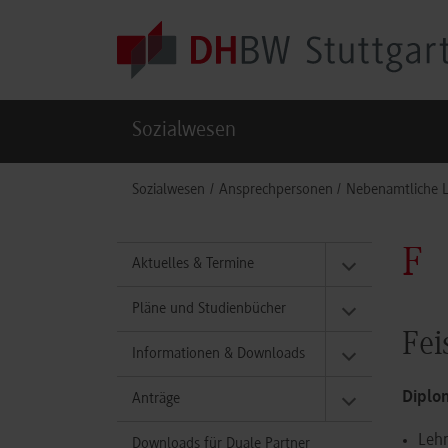
Skip to main content
Sozialwesen
You are here:
Sozialwesen
Ansprechpersonen
Nebenamtliche L
F
Aktuelles & Termine
Pläne und Studienbücher
Fei
Informationen & Downloads
Diplo
Anträge
Lehr
Downloads für Duale Partner