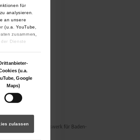
nktionen für
zu analysieren.
e an unsere
er (u.a. YouTube,
 Daten zusammen,
s
 der Dienste
Drittanbieter-
Cookies (u.a.
uTube, Google
Maps)
ies zulassen
 Hausleitung Wohlfahrtswerk für Baden-