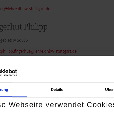
uer@lehre.dhbw-stuttgart.de
gerhut Philipp
gebiet: Modul 5
:philipp.fingerhut@lehre.dhbw-stuttgart.de
ting, Petra
sanwältin und Mediatorin
mung
Details
Über
gebiet: Recht in besonderen Lebenslagen – Straffälligenhilfe;
gebiet: Soziale Gruppenarbeit und Soziale Dienste in der Justi
se Webseite verwendet Cookie
g@lehre.dhbw-stuttgart.de