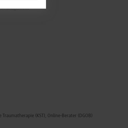
tätsmanagement
e Traumatherapie (KST), Online-Berater (DGOB)