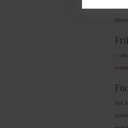
Leh
kfries
Fr
Lehr
madeli
Fuc
Dipl. 
System