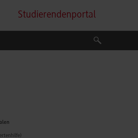
Studierendenportal
Suche
Suche
alen
rtenhilfe)