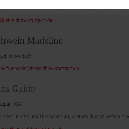
rgebiet: Ökonomie und Management der Sozialen Arbeit, Quali
s@lehre.dhbw-stuttgart.de
ühwein Madeline
gebiet: Modul 5
ne.fruehwein@lehre.dhbw-stuttgart.de
hs Guido
Sozpäd. (BA)
ischer Berater und Therapeut (SG), Weiterbildung in Systemisch