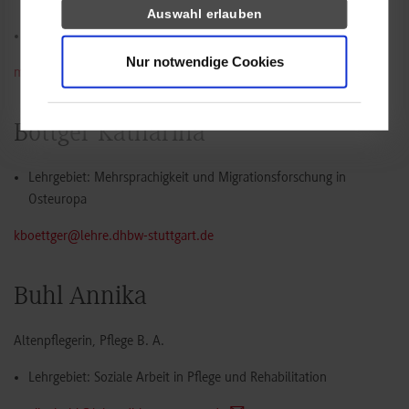
Auswahl erlauben
Lehrgebiet: Sozialrecht
Nur notwendige Cookies
mailto:cindy.bitzer@lehre.dhbw-stuttgart.de
Böttger Katharina
Lehrgebiet:
Mehrsprachigkeit und Migrationsforschung in
Osteuropa
kboettger@lehre.dhbw-stuttgart.de
Buhl Annika
Altenpflegerin, Pflege B. A.
Lehrgebiet: Soziale Arbeit in Pflege und Rehabilitation