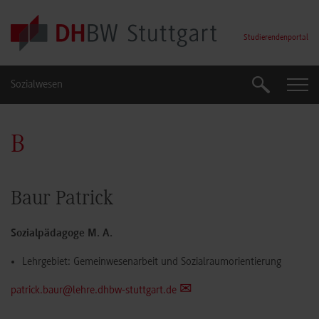
Skip to main content
Studierendenportal
Sozialwesen
Suche
Suche
B
Baur Patrick
Sozialpädagoge M. A.
Lehrgebiet:
Gemeinwesenarbeit und Sozialraumorientierung
patrick.baur@lehre.dhbw-stuttgart.de