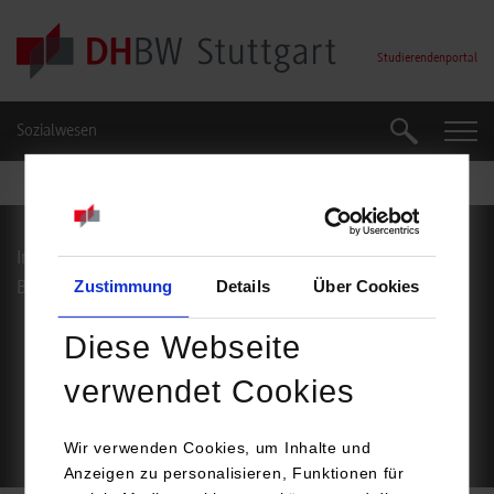
Skip to main content
Studierendenportal
Sozialwesen
Suche
Suche
Impressum
Datenschutz
Zustimmung
Details
Über Cookies
Barrierefreiheit
Service
Diese Webseite
Footer Meta Navigation
verwendet Cookies
© Duale Hochschule Baden-Württemberg Stuttgart
Wir verwenden Cookies, um Inhalte und
Anzeigen zu personalisieren, Funktionen für