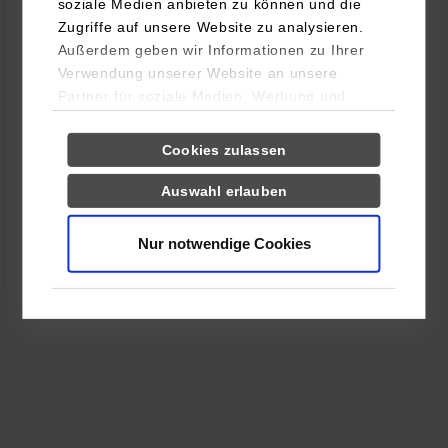
soziale Medien anbieten zu können und die
Zugriffe auf unsere Website zu analysieren.
Außerdem geben wir Informationen zu Ihrer
Verwendung unserer Website an unsere
Partner für soziale Medien, Werbung und
Analysen weiter. Unsere Partner (u.a.
Einwilligungsauswahl
Notwendig
YouTube, Google Maps) führen diese
Cookies zulassen
Informationen möglicherweise mit weiteren
Daten zusammen, die Sie ihnen bereitgestellt
Auswahl erlauben
Präferenzen
haben oder die sie im Rahmen Ihrer Nutzung
der Dienste gesammelt haben.
Nur notwendige Cookies
Statistiken
Drittanbieter-Cookies (u.a.
YouTube, Google Maps)