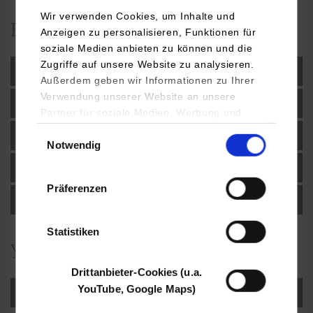
Wir verwenden Cookies, um Inhalte und
Before you leave
Anzeigen zu personalisieren, Funktionen für
soziale Medien anbieten zu können und die
Zugriffe auf unsere Website zu analysieren.
Accommodation
Außerdem geben wir Informationen zu Ihrer
Verwendung unserer Website an unsere
Health Insurance
Partner für soziale Medien, Werbung und
Analysen weiter. Unsere Partner (u.a.
Einwilligungsauswahl
Visa
Notwendig
YouTube, Google Maps) führen diese
Informationen möglicherweise mit weiteren
Monthly costs
Daten zusammen, die Sie ihnen bereitgestellt
Präferenzen
haben oder die sie im Rahmen Ihrer Nutzung
Airport Pick-up
der Dienste gesammelt haben.
Statistiken
Your First Days in Stuttgart
Drittanbieter-Cookies (u.a.
YouTube, Google Maps)
Culture Connection