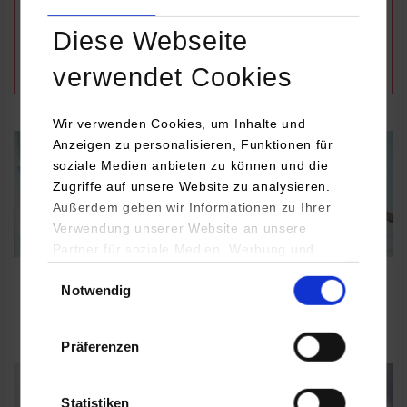
Studierende wenden sich bitte an
Prof. Dr. Stefan Einbock
oder
Prof. Dr. Michael Kornhaas
, die das
Diese Webseite
Tutorium organisieren und begleiten.
verwendet Cookies
Wir verwenden Cookies, um Inhalte und
Anzeigen zu personalisieren, Funktionen für
soziale Medien anbieten zu können und die
Zugriffe auf unsere Website zu analysieren.
Außerdem geben wir Informationen zu Ihrer
Verwendung unserer Website an unsere
©
Partner für soziale Medien, Werbung und
Analysen weiter. Unsere Partner (u.a.
Einwilligungsauswahl
Literaturrecherche
Notwendig
YouTube, Google Maps) führen diese
Informationen möglicherweise mit weiteren
Literatursuche, Datenbanken und Zeitschriften
Daten zusammen, die Sie ihnen bereitgestellt
Präferenzen
haben oder die sie im Rahmen Ihrer Nutzung
der Dienste gesammelt haben.
Statistiken