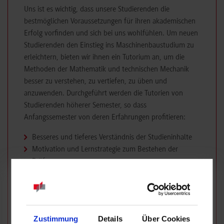
Uns ist es wichtig, dass unsere Studierenden die
bestmöglichen Voraussetzungen für ihren akademischen
Erfolg vorfinden und sich bei uns wohlfühlen. Um neuen
Studierenden den Einstieg ins Maschinenbaustudium zu
erleichtern, bieten wir ihnen ein Tutorium an, um die
Methoden der Mathematik und technischen Mechanik
besser zu verstehen, zu vertiefen, zu üben und
anzuwenden. Durchgeführt werden die Tutorien von
Studierenden höherer Semester, so dass
Anfangssemester von deren Erfahrungen profitieren:
Besseres und tieferes Verständnis der Studieninhalte
Motivation und Lernstrategie zum Bestehen der
Prüfungen
Übung von prüfungsrelevanten Aufgaben
Begleitende Übungen und regelmäßiges Anwenden
des Wissens aus der Vorlesung
Die Teilnahme am Tutorium ist freiwillig. Interessierte
Zustimmung
Details
Über Cookies