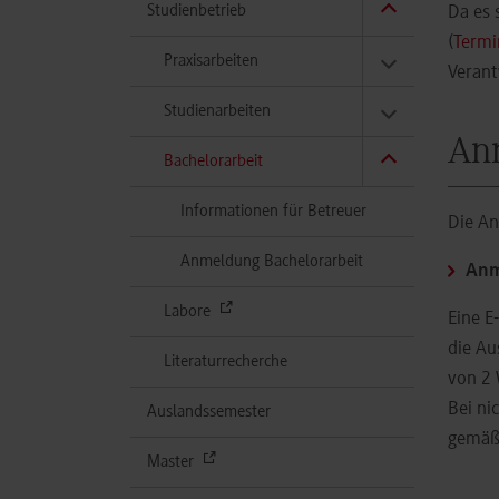
Studienbetrieb
Da es 
(
Termi
Praxisarbeiten
Veran
Studienarbeiten
Anm
(aktuell)
Bachelorarbeit
Informationen für Betreuer
Die An
Anmeldung Bachelorarbeit
Anm
Labore
Eine E
die Au
Literaturrecherche
von 2 
Bei ni
Auslandssemester
gemäß 
Master