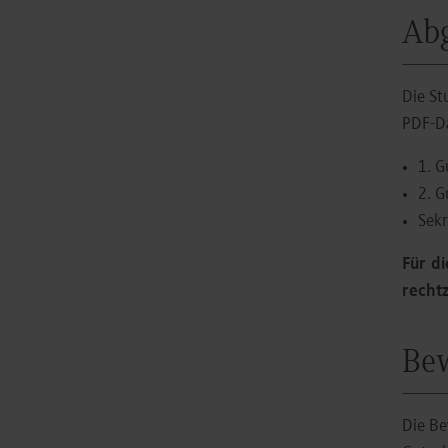
Abg
Die St
PDF-Da
1. G
2. G
Sek
Für di
recht
Bew
Die Be