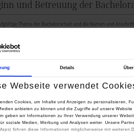
inn und Betreuung der Bachelora
dgültige Thema der Bachelorarbeit und die Namen und Anschrif
en die Studierenden von ihrer Ausbildungsleitung/1. Gutachter*
etermin. Die Studierenden nehmen gleich zu Beginn der Arbeit 
baren ein Informationsgespräch mit beiden Gutachtern*innen. In 
m Ende der Bearbeitungszeit vereinbart werden.
mung
Details
Über
tlinien für Wissenschaftliche Arbeiten in Bachelorstudieng
se Webseite verwendet Cookie
male Anforderungen und Vertrau
enden Cookies, um Inhalte und Anzeigen zu personalisieren, Fu
Medien anbieten zu können und die Zugriffe auf unsere Website 
telseite der Arbeit
ist frei gestaltbar, muss jedoch alle relevant
m geben wir Informationen zu Ihrer Verwendung unserer Websit
dliches Muster ist den
Leitlinien für wissenschaftliche Arbeiten 
für soziale Medien, Werbung und Analysen weiter. Unsere Partn
k (PDF)
, Punkt 4.1 „Titelseite“, zu entnehmen.
aps) führen diese Informationen möglicherweise mit weiteren