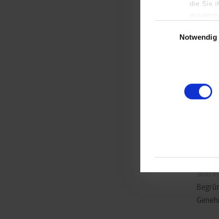
die Sie 
Jede A
gesamme
ehrenw
Einwilligungsauswa
oder i
Notwendig
Projek
vertra
einen 
Leitli
Die
Notwen
sind v
Begrün
Genehm