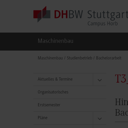
Skip to main content
Maschinenbau
You are here:
Maschinenbau
Studienbetrieb
Bachelorarbeit
T3
Aktuelles & Termine
Organisatorisches
Hin
Erstsemester
Bac
Pläne