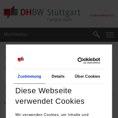
Skip to main content
Studierendenportal
Maschinenbau
Suche
Suche
Ansprechpersonen
Allgemeiner Maschinenbau
Zustimmung
Details
Über Cookies
1.-6. Semester
Diese Webseite
verwendet Cookies
Prof. Dr.-Ing. Joachim Grill
/ Tel.:
07451/521-133
/
E-Mail:
j.grill@hb.dhbw-stuttgart.de
Wir verwenden Cookies, um Inhalte und