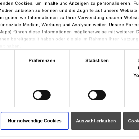
enden Cookies, um Inhalte und Anzeigen zu personalisieren, Fu
orientierten Theoriephasen an der Dualen Hochschule Baden-Wü
Medien anbieten zu können und die Zugriffe auf unsere Website 
m geben wir Informationen zu Ihrer Verwendung unserer Websit
für soziale Medien, Werbung und Analysen weiter. Unsere Partn
gende Vorlesungen sind aktuell z
aps) führen diese Informationen möglicherweise mit weiteren
ihnen bereitgestellt haben oder die sie im Rahmen Ihrer Nutzung
lt haben.
an sind alle Stellen besetzt, es können sich aber kurzfristig Lüc
hl
nderen Vorlesung haben, melden Sie sich bitte.
Präferenzen
Statistiken
Yo
Nur notwendige Cookies
Auswahl erlauben
Cook