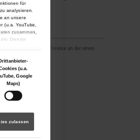
nktionen für
rttemberg.
zu analysieren.
e an unsere
er (u.a. YouTube,
u besetzen
 Daten zusammen,
 der Dienste
ken ergeben. Falls Sie Interesse an der einen
Drittanbieter-
Cookies (u.a.
uTube, Google
Maps)
ies zulassen