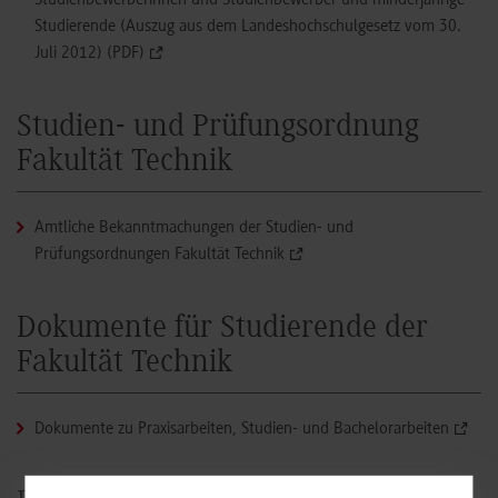
Studierende (Auszug aus dem Landeshochschulgesetz vom 30.
Juli 2012) (PDF)
Studien- und Prüfungsordnung
Fakultät Technik
Amtliche Bekanntmachungen der Studien- und
Prüfungsordnungen Fakultät Technik
Dokumente für Studierende der
Fakultät Technik
Dokumente zu Praxisarbeiten, Studien- und Bachelorarbeiten