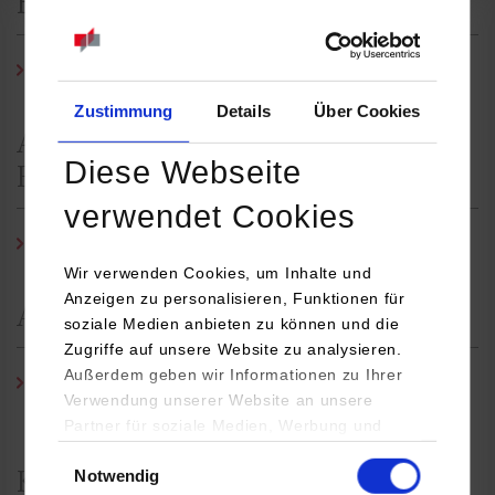
Bescheinigungen & Co.
Bescheinigungen & Co.
Zustimmung
Details
Über Cookies
Antrag auf Immatrikulation
Diese Webseite
Fakultät Technik
verwendet Cookies
Immatrikulations-Antrag Fakultät Technik (PDF)
Wir verwenden Cookies, um Inhalte und
Anzeigen zu personalisieren, Funktionen für
Antrag auf Beurlaubung
soziale Medien anbieten zu können und die
Zugriffe auf unsere Website zu analysieren.
Außerdem geben wir Informationen zu Ihrer
Antrag auf Beurlaubung gem. § 61 Landeshochschulgesetz
Verwendung unserer Website an unsere
(Fakultät Technik) (PDF)
Partner für soziale Medien, Werbung und
Analysen weiter. Unsere Partner (u.a.
Einwilligungsauswahl
Notwendig
YouTube, Google Maps) führen diese
Krankheitsbedingte Abwesenheit