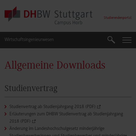
Skip to main content
Studierendenportal
Wirtschaftsingenieurwesen
Suche
Suche
Allgemeine Downloads
Studienvertrag
Studienvertrag ab Studienjahrgang 2018 (PDF)
Erläuterungen zum DHBW Studienvertrag ab Studienjahrgang
2018 (PDF)
Änderung im Landeshochschulgesetz minderjährige
Studienbewerberinnen und Studienbewerber und minderjährige