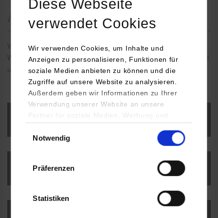
Diese Webseite
Auf einen Klick
verwendet Cookies
Vom Link zum Rechenzentrum über Downloads bis hin zu
Wir verwenden Cookies, um Inhalte und
Weiterbildungen – hier finden Sie Informationen zu Vorlesungen bei
Anzeigen zu personalisieren, Funktionen für
uns.
soziale Medien anbieten zu können und die
Zugriffe auf unsere Website zu analysieren.
Außerdem geben wir Informationen zu Ihrer
Verwendung unserer Website an unsere
Partner für soziale Medien, Werbung und
IT.Service Center
Analysen weiter. Unsere Partner (u.a.
Einwilligungsauswahl
Notwendig
YouTube, Google Maps) führen diese
Informationen möglicherweise mit weiteren
Daten zusammen, die Sie ihnen bereitgestellt
Präferenzen
Hochschuldidaktik an der DHBW
haben oder die sie im Rahmen Ihrer Nutzung
der Dienste gesammelt haben.
Statistiken
Weiterbildungsprogramm