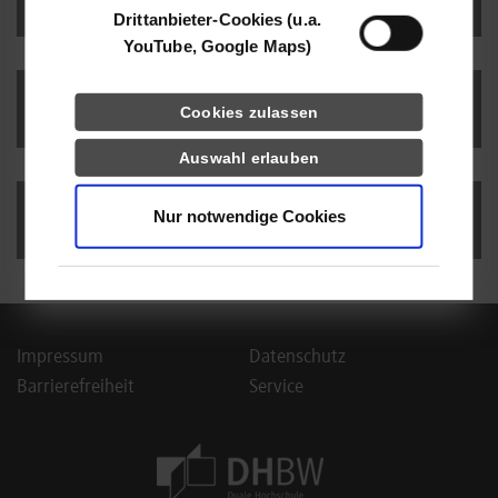
Drittanbieter-Cookies (u.a.
YouTube, Google Maps)
Downloads
Cookies zulassen
Auswahl erlauben
Nur notwendige Cookies
Ansprechpersonen
Impressum
Datenschutz
Barrierefreiheit
Service
Footer Meta Navigation