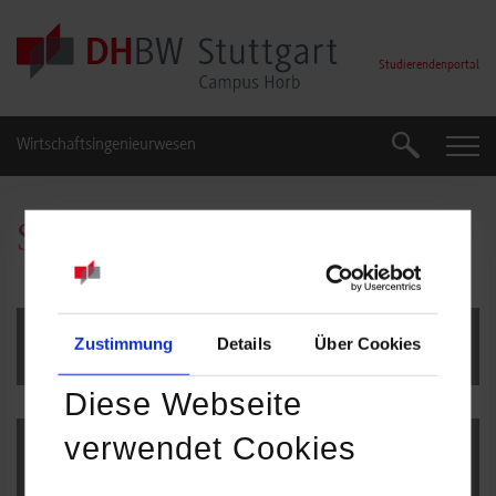
Skip to main content
Studierendenportal
Wirtschaftsingenieurwesen
Suche
Suche
Studienbetrieb
Zustimmung
Details
Über Cookies
Praxisarbeiten
Diese Webseite
verwendet Cookies
Studienarbeiten