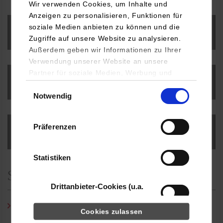
Wir verwenden Cookies, um Inhalte und
Anzeigen zu personalisieren, Funktionen für
soziale Medien anbieten zu können und die
Bachelorarbeit
Zugriffe auf unsere Website zu analysieren.
Außerdem geben wir Informationen zu Ihrer
Verwendung unserer Website an unsere
Partner für soziale Medien, Werbung und
Labore
Analysen weiter. Unsere Partner (u.a.
Einwilligungsauswahl
Notwendig
YouTube, Google Maps) führen diese
Informationen möglicherweise mit weiteren
Daten zusammen, die Sie ihnen bereitgestellt
Präferenzen
haben oder die sie im Rahmen Ihrer Nutzung
Literaturrecherche
der Dienste gesammelt haben.
Statistiken
Studien- und Prüfungsordnung
Drittanbieter-Cookies (u.a.
YouTube, Google Maps)
Bitte beachten Sie die Amtlichen Bekanntmachungen unter
Cookies zulassen
Studien- und Prüfungsordnung auf unserer Homepage unter