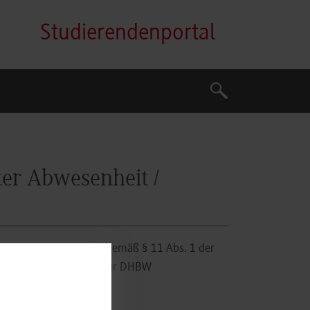
Studierendenportal
Suche
Suche
ter Abwesenheit /
hkeit eines Rücktritts gemäß § 11 Abs. 1 der
 bzw. § 34 der StuPrO der DHBW