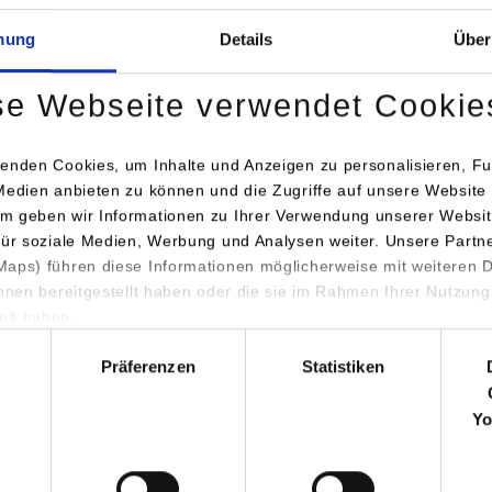
cktritt sollte auch bei längerer Prüfungsunfähigkeit erfolgen (z.
 beantwortet das Prüfungsamt.
mung
Details
Über
g:
Es besteht keine Pflicht zum Rücktritt. Ohne Rücktritt und oh
se Webseite verwendet Cookie
chend“ (5,0) bzw. „nicht bestanden“ bewertet. Ein genehmigter R
ssetzungen laut Studien- und Prüfungsordnung:
enden Cookies, um Inhalte und Anzeigen zu personalisieren, Fu
Medien anbieten zu können und die Zugriffe auf unsere Website 
iegen eines wichtigen Grundes
m geben wir Informationen zu Ihrer Verwendung unserer Websit
rzügliche Anzeige (Textform)
für soziale Medien, Werbung und Analysen weiter. Unsere Partn
aps) führen diese Informationen möglicherweise mit weiteren
rzügliche Glaubhaftmachung (z. B. ärztliches Attest, Textform)
ihnen bereitgestellt haben oder die sie im Rahmen Ihrer Nutzung
 Sie für die Beantragung des Rücktritts den Antrag (unter „Kra
lt haben.
hl
gsleistungen“)
Präferenzen
Statistiken
s://www.dhbw-stuttgart.de/service/downloads/studierende/
Yo
 Sie das dort angehängte Attest von Ihrem Arzt ausfüllen und 
gstag Ihrer Studiengangsleitung bzw. dem Sekretariat per E-Mail 