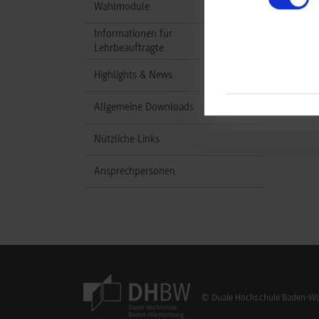
Wahlmodule
Informationen für
Lehrbeauftragte
Highlights & News
Allgemeine Downloads
Nützliche Links
Ansprechpersonen
© Duale Hochschule Baden-Wür
Footer Meta Navigation