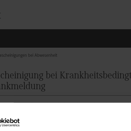
escheinigungen bei Abwesenheit
cheinigung bei Krankheitsbeding
ankmeldung
ie an einer Prüfung nicht teilnehmen können, besteht die Möglic
igen Studien- und Prüfungsordnung (Studienjahrgänge bis 2024)
enjahrgänge ab 2024).