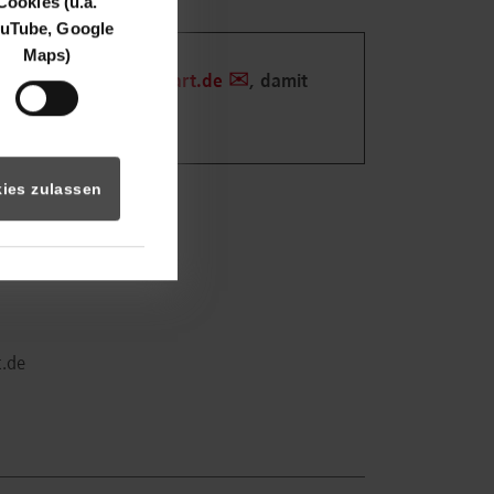
Cookies (u.a.
uTube, Google
Maps)
etariat@dhbw-stuttgart.de
, damit
ies zulassen
 Uhr bis 13:00 Uhr.
ttgart.de
t.de