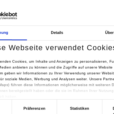
fessor*innen
. Dr. Julian Christ
mung
Details
Über
. Dr. Jutta Maute
. Dr. Elias Steinmüller
se Webseite verwendet Cookie
dienreferat
enden Cookies, um Inhalte und Anzeigen zu personalisieren, Fu
Medien anbieten zu können und die Zugriffe auf unsere Website 
m geben wir Informationen zu Ihrer Verwendung unserer Websit
scha Fiechtner
/ Tel.:
0711/1849-4682
/ E-Mail:
natascha.fiechtn
für soziale Medien, Werbung und Analysen weiter. Unsere Partn
aps) führen diese Informationen möglicherweise mit weiteren
.-Betriebsw. (BA) Claudia Guida
/ Tel.:
0711/1849-4686
/ E-Mail:
c
ihnen bereitgestellt haben oder die sie im Rahmen Ihrer Nutzung
lt haben.
diengangssekretariat
hl
Präferenzen
Statistiken