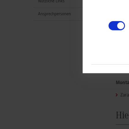
Nützliche Links
Ansprechpersonen
B
w
Monta
Hei
Montag
Zara
Hie