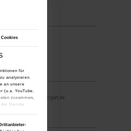
 Cookies
s
nktionen für
zu analysieren.
e an unsere
er@dhbw-stuttgart.de
er (u.a. YouTube,
 Daten zusammen,
laudia.guida@dhbw-stuttgart.de
 der Dienste
Drittanbieter-