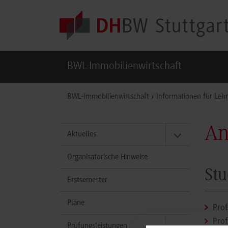
Skip to main content
BWL-Immobilienwirtschaft
You are here:
BWL-Immobilienwirtschaft
Informationen für Lehr
An
Aktuelles
Organisatorische Hinweise
Stu
Erstsemester
Pläne
Prof
Prof
Prüfungsleistungen