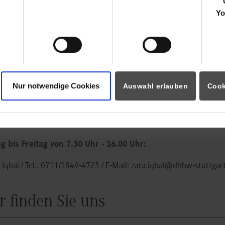
Yo
itte richten Sie Ihr Anliegen an die Mail-Adresse
immo-sekr
ir es schnellstmöglich bearbeiten können.
Nur notwendige Cookies
Auswahl erlauben
Cook
g und Freitag von 8:30 bis 16:00 Uhr und Dienstag von 8:30
ke Böcker
/ Tel.:
0711/1849-857
/ E-Mail:
heike.boecker@dhbw-stu
 bis Freitag von 7.30 Uhr - 16.00 Uhr:
 Iqbal
/ Tel.:
0711/1849-4723
/ E-Mail:
zara.iqbal@dhbw-stuttgar
r finden Sie uns