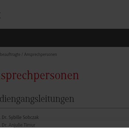
beauftragte
Ansprechpersonen
sprechpersonen
diengangsleitungen
. Dr. Sybille Sobczak
. Dr. Anjulie Timur