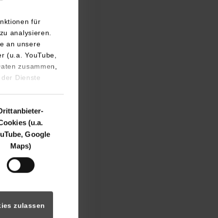
nktionen für
zu analysieren.
e an unsere
er (u.a. YouTube,
 Daten zusammen,
 der Dienste
Drittanbieter-
Cookies (u.a.
uTube, Google
Maps)
ies zulassen