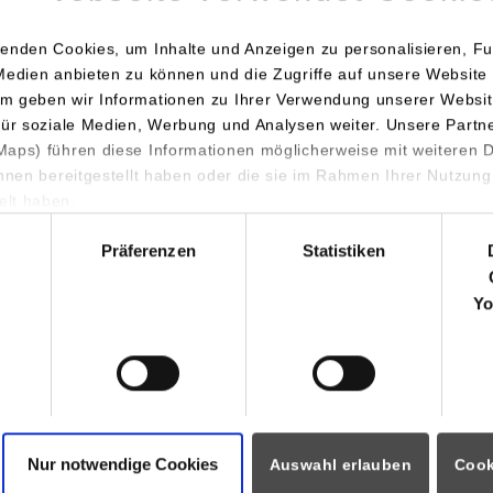
ester: Immobilieninvestition
enden Cookies, um Inhalte und Anzeigen zu personalisieren, Fu
ester: Immobilienportfolio-, Asset- und Risikomanagement
Medien anbieten zu können und die Zugriffe auf unsere Website 
m geben wir Informationen zu Ihrer Verwendung unserer Websit
ester: Moderne Kapitalmarkttheorie
für soziale Medien, Werbung und Analysen weiter. Unsere Partn
aps) führen diese Informationen möglicherweise mit weiteren
ester: Moderne Immobilienfinanzierung
ihnen bereitgestellt haben oder die sie im Rahmen Ihrer Nutzung
lt haben.
hl
ach II: Immobilienmarketing
Präferenzen
Statistiken
ester: Käuferverhalten in Immobilienmärkten
Yo
ester: strategisches Immobilienmarketing
ester: integrierte Immobilienkommunikation
mester: Immobilienmarkenführung
Nur notwendige Cookies
Auswahl erlauben
Cook