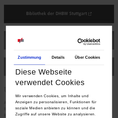
Bibliothek der DHBW Stuttgart
Literatursuche
Zustimmung
Details
Über Cookies
Hier finden Sie uns
Diese Webseite
verwendet Cookies
Universitätsbibliothek Stuttgart
Wir verwenden Cookies, um Inhalte und
Anzeigen zu personalisieren, Funktionen für
Auch die Bibliothek der Universität Stuttgart hält Bücher und
soziale Medien anbieten zu können und die
Recherchemöglichkeiten bereit. Bitte beachten Sie: Um die
Zugriffe auf unsere Website zu analysieren.
Recherche- und Ausleihmöglichkeiten der Unibibliothek nutzen zu