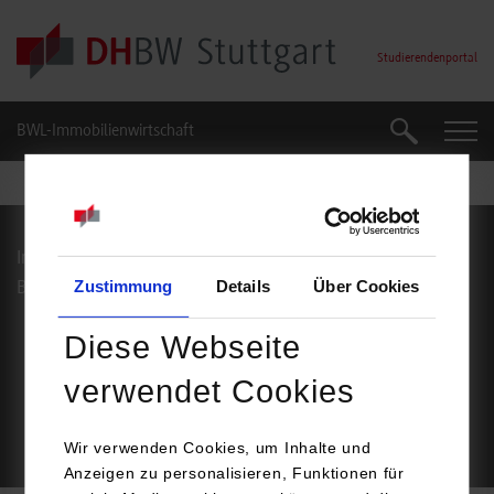
Skip to main content
Studierendenportal
BWL-Immobilienwirtschaft
Suche
Suche
Impressum
Datenschutz
Zustimmung
Details
Über Cookies
Barrierefreiheit
Service
Diese Webseite
Footer Meta Navigation
verwendet Cookies
© Duale Hochschule Baden-Württemberg Stuttgart
Wir verwenden Cookies, um Inhalte und
Anzeigen zu personalisieren, Funktionen für