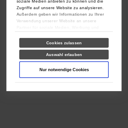
soziale Medien anbieten zu können und die
Zugriffe auf unsere Website zu analysieren.
Außerdem geben wir Informationen zu Ihrer
Verwendung unserer Website an unsere
Partner für soziale Medien, Werbung und
Analysen weiter. Unsere Partner (u.a.
Einwilligungsauswahl
Notwendig
YouTube, Google Maps) führen diese
Cookies zulassen
Informationen möglicherweise mit weiteren
Daten zusammen, die Sie ihnen bereitgestellt
Auswahl erlauben
Präferenzen
haben oder die sie im Rahmen Ihrer Nutzung
der Dienste gesammelt haben.
Nur notwendige Cookies
Statistiken
Drittanbieter-Cookies (u.a.
YouTube, Google Maps)