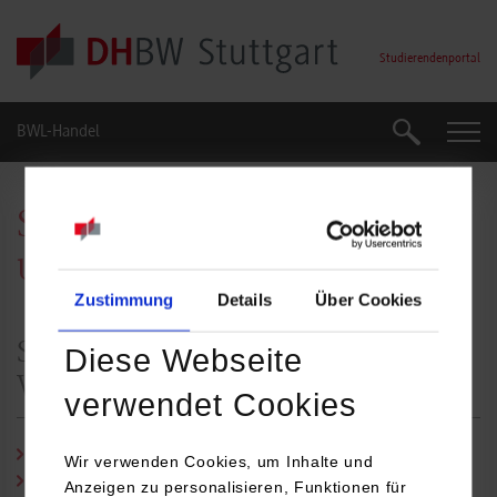
Skip to main content
Studierendenportal
BWL-Handel
Suche
Suche
Studienverlauf und Studien-
und Modulpläne
Zustimmung
Details
Über Cookies
Studienverlauf – Termine der
Diese Webseite
Vorlesungs- und Prüfungsphasen
verwendet Cookies
Studienjahrgang 2026 (PDF)
Wir verwenden Cookies, um Inhalte und
Studienjahrgang 2025 (PDF)
Anzeigen zu personalisieren, Funktionen für