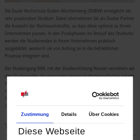
Die Duale Hochschule Baden-Württemberg (DHBW) ermöglicht ein
sehr praxisnahes Studium. Dabei übernehmen Sie als Dualer Partner
die Auswahl der Nachwuchskräfte, so dass diese optimal zu Ihrem
Unternehmen passen. In den Praxisphasen im Verlauf des Studiums
werden die Studierenden in Ihrem Unternehmen praktisch
ausgebildet, wodurch sie von Anfang an in die betrieblichen
Prozesse integriert sind.
Der Studiengang BWL mit der Studienrichtung Handel vermitteln wir
den Studierenden die relevanten wissenschaftstheoretischen Inhalte
inmitten des Bank- und Börsenplatzes Stuttgart. Mit Hilfe
kompetenter Lehrbeauftragter aus Theorie & Praxis erhalten Ihre
Nachwuchskräfte fundiertes fachspezifisches Know-how, das in
Ihrem Unternehmen direkt angewendet werden kann.
Zustimmung
Details
Über Cookies
Vorteile für Sie
Diese Webseite