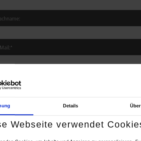
achname:
Mail:
*
rs:
mung
Details
Über
ank:
se Webseite verwendet Cookie
robgliederung (optional):