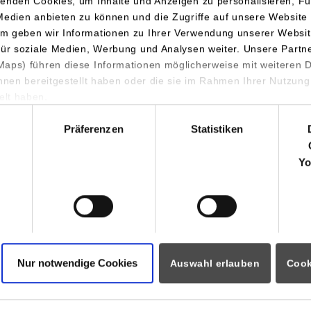
enden Cookies, um Inhalte und Anzeigen zu personalisieren, Fu
Medien anbieten zu können und die Zugriffe auf unsere Website 
m geben wir Informationen zu Ihrer Verwendung unserer Websit
für soziale Medien, Werbung und Analysen weiter. Unsere Partn
aps) führen diese Informationen möglicherweise mit weiteren
ihnen bereitgestellt haben oder die sie im Rahmen Ihrer Nutzung
lt haben.
hl
planter Inhalt der Arbeit:
Präferenzen
Statistiken
Yo
Nur notwendige Cookies
Auswahl erlauben
Cook
planter Titel der Arbeit:
*