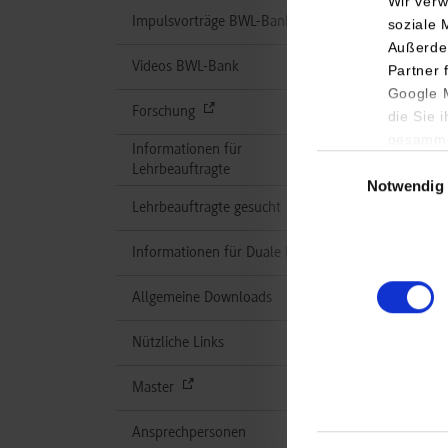
Wir verw
Impulsvorträge BWL-Bank
soziale 
Außerde
Videos BWL-Bank
Partner 
Google M
Forschung
die Sie 
gesamme
Informationen für
Einwilligungsauswa
Lehrbeauftragte
Ge
Notwendig
Lehrbeauftragte gesucht
Informationen für Duale Partner
Allgemeine Downloads
Nützliche Links
Ge
Master
Ansprechpersonen