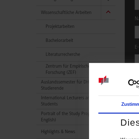
Wissenschaftliche Arbeiten
N
Projektarbeiten
Bachelorarbeit
E-
Literaturrecherche
Zentrum für Empirische
Forschung (ZEF)
Ku
Auslandssemester für DH-
Studierende
International Lecturers and
Zustim
Students
B
Portrait of the Study Program (in
English)
Die
Highlights & News
G