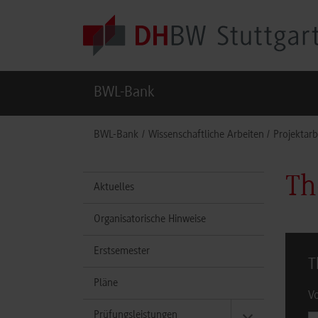
Skip to main content
BWL-Bank
You are here:
BWL-Bank
Wissenschaftliche Arbeiten
Projektarb
Th
Aktuelles
Organisatorische Hinweise
Erstsemester
T
Pläne
V
Prüfungsleistungen