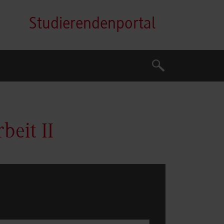
Studierendenportal
Suche
Suche
beit II