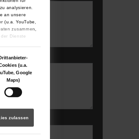
nktionen für
zu analysieren.
e an unsere
er (u.a. YouTube,
 Daten zusammen,
 der Dienste
Drittanbieter-
Cookies (u.a.
uTube, Google
Maps)
ies zulassen