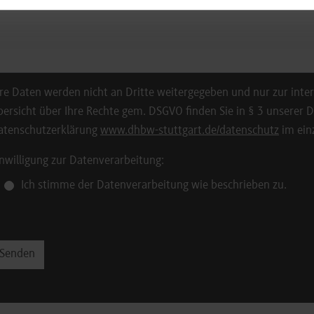
hre Daten werden nicht an Dritte weitergegeben und nur zur inte
bersicht über Ihre Rechte gem. DSGVO finden Sie in § 3 unserer 
atenschutzerklärung
www.dhbw-stuttgart.de/datenschutz
im ein
inwilligung zur Datenverarbeitung:
Ich stimme der Datenverarbeitung wie beschrieben zu.