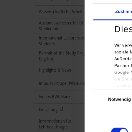
Zustim
Wissenschaftliche Arbeiten
Auslandssemester für DH-
Die
Studierende
International Lecturers and
Students
Wir verw
soziale 
Portrait of the Study Program (in
Außerde
English)
Partner 
Highlights & News
Google M
die Sie 
Impulsvorträge BWL-Bank
gesamme
Einwilligungsauswa
Videos BWL-Bank
Notwendig
Forschung
Informationen für
Lehrbeauftragte