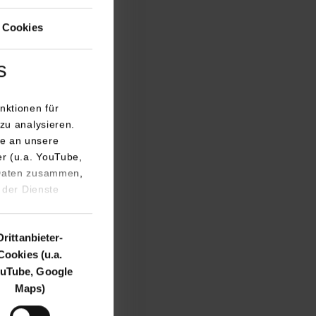
 Cookies
s
nktionen für
zu analysieren.
e an unsere
er (u.a. YouTube,
 Daten zusammen,
 der Dienste
Drittanbieter-
Cookies (u.a.
uTube, Google
Maps)