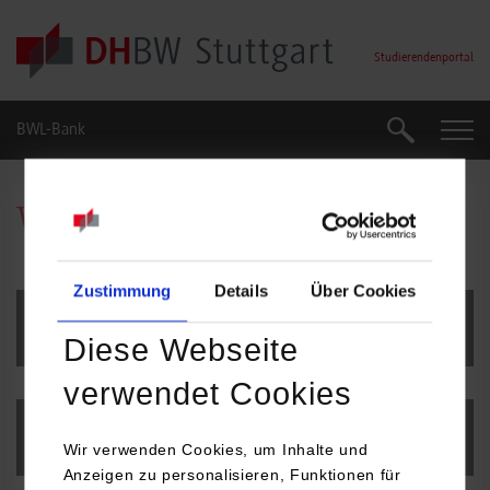
Skip to main content
Studierendenportal
BWL-Bank
Suche
Suche
Wissenschaftliche Arbeiten
Zustimmung
Details
Über Cookies
Projektarbeiten
Diese Webseite
verwendet Cookies
Bachelorarbeit
Wir verwenden Cookies, um Inhalte und
Anzeigen zu personalisieren, Funktionen für