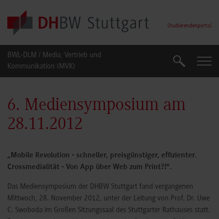
Skip to main content
Studierendenportal
BWL-DLM / Media, Vertrieb und
Suche
Suche
Kommunikation (MVK)
6. Mediensymposium am
28.11.2012
„Mobile Revolution - schneller, preisgünstiger, effizienter.
Crossmedialität - Von App über Web zum Print?!".
Das Mediensymposium der DHBW Stuttgart fand vergangenen
Mittwoch, 28. November 2012, unter der Leitung von Prof. Dr. Uwe
C. Swoboda im Großen Sitzungssaal des Stuttgarter Rathauses statt.