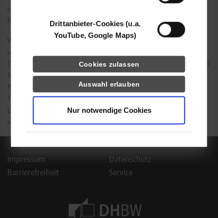
entwickelt hat, erzählt unser Film anhand von verschiedenen
Frauenportraits.“
Drittanbieter-Cookies (u.a.
YouTube, Google Maps)
Was die Zuschauer*innen also erwartet? Lebenssituationen
unterschiedlicher chinesischer Protagonistinnen wie z. B. einer
Cookies zulassen
Chefärztin des größten Krankenhauses in China, einer Managerin bei
Siemens China, einer Eigentümerin eines Beauty-Salons, einer
Auswahl erlauben
Professorin an der Musikhochschule, einer bedeutenden
Tierschützerin sowie zwei Haushaltshilfen. Sie alle werden über das
Nur notwendige Cookies
Leben als Frau in China und das Leben in Widersprüchen am
eigenen Beispiel berichten.
Impressum
Datenschutz
Barrierefreiheit
Service
Footer Meta Navigation