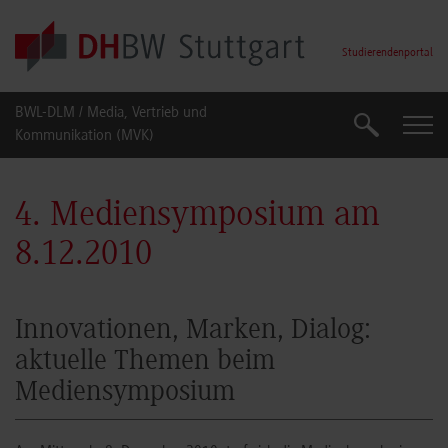
Skip to main content
Studierendenportal
BWL-DLM / Media, Vertrieb und
Suche
Suche
Kommunikation (MVK)
4. Mediensymposium am
8.12.2010
Innovationen, Marken, Dialog:
aktuelle Themen beim
Mediensymposium