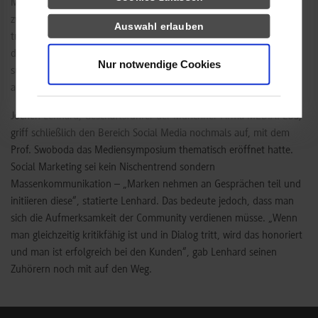
Mitte“ statt, so Adlwarth. Diese Marken, die das Preissegment
zwischen Premium- und Discountmarken besetzen, seien häufig
Auswahl erlauben
traditionsreich, regional und mittelständisch. Nach der Finanzkrise,
die sich nach und nach zur Vertrauenskrise ausgewachsen hatte,
Nur notwendige Cookies
suchten Konsumenten deshalb die Sicherheit der Traditionsmarken
aus dem mittleren Preissegment.
Jochen Lenhard, Geschäftsführer der Münchner Firma MEDIAPLUS,
griff schließlich den Bereich Social Media nochmals auf, mit dem
Prof. Swoboda das Mediensymposium thematisch eröffnet hatte.
Social Marketing sei kein Nischentrend sondern
Massenkommunikation – „Marken nehmen an Gesprächen teil und
initiieren diese“, statierte Lenhard. Das bedeute jedoch, dass man
sich die Aufmerksamkeit der Community verdienen müsse. „Wenn
man gleichzeitig kritikfähig ist und in Dialog tritt, wird das honoriert
und man ist erfolgreich bei den Kunden“, gab Lenhard seinen
Zuhörern noch mit auf den Weg.