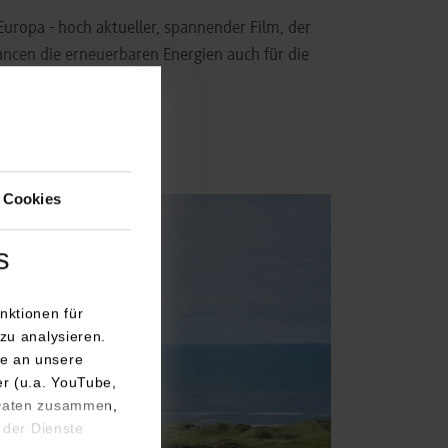
 Europa - hoch aktueller, spannender Film, der
ancen die erneuerbaren Energien auch für die
 Cookies
s
nktionen für
zu analysieren.
e an unsere
er (u.a. YouTube,
 Daten zusammen,
 der Dienste