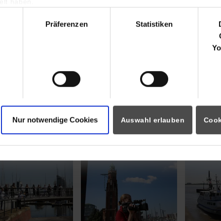
lt haben.
hl
Präferenzen
Statistiken
Yo
Nur notwendige Cookies
Auswahl erlauben
Cook
drücke und Making-Of Dänemark
arger version for:
Show larger version for:
Show large