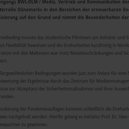
engangs BWL-DLM / Media, Vertrieb und Kommunikation der
iterrolle Dänemarks in den Bereichen der erneuerbaren Ene
alisierung auf den Grund und nimmt die Besonderheiten de
iebeding musste das studentische Filmteam um Initiator und St
st Flexibilität beweisen und die Dreharbeiten kurzfristig in Nor
ation mit den Maltesern war trotz Reisebeschränkungen und Sic
iert.
ßergewöhnlichen Bedingungen wurden just zum Anlass für eine
swertung der Ergebnisse durch das Zentrum für Medienmanagem
isse zur Akzeptanz der Sicherheitsmaßnahmen und ihrer Auswirk
renden.
ockerung der Pandemieauflagen konnten schließlich die Dreharb
iews nachgeholt werden. Hierfür gelang es Initiator Prof. Dr. Uw
iewpartner zu gewinnen.