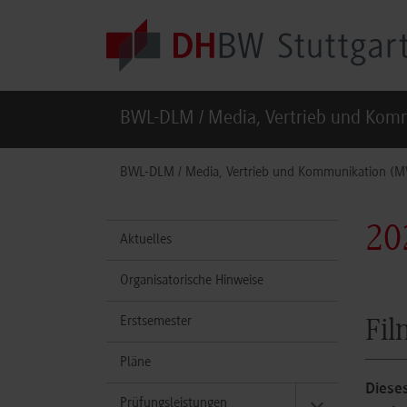
Skip to main content
BWL-DLM / Media, Vertrieb und Kom
You are here:
BWL-DLM / Media, Vertrieb und Kommunikation (M
20
Aktuelles
Organisatorische Hinweise
Erstsemester
Fil
Pläne
Diese
Prüfungsleistungen