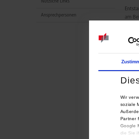
Nützliche Links
Entsta
Ansprechpersonen
am Bei
Zukunf
Tra
Zustim
Die
Wir verw
soziale 
Außerde
Partner 
Google M
die Sie 