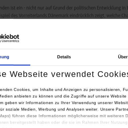
nden ist ein - nicht nur auf Grund der politischen Entwicklung in
spiel des Vorreiterlands Dänemark eindrücklich zeigt, welche Ch
t Deutschlands bieten.
iler
mung
Details
Über
se Webseite verwendet Cookie
enden Cookies, um Inhalte und Anzeigen zu personalisieren, Fu
Medien anbieten zu können und die Zugriffe auf unsere Website 
m geben wir Informationen zu Ihrer Verwendung unserer Websit
für soziale Medien, Werbung und Analysen weiter. Unsere Partn
aps) führen diese Informationen möglicherweise mit weiteren
ihnen bereitgestellt haben oder die sie im Rahmen Ihrer Nutzung