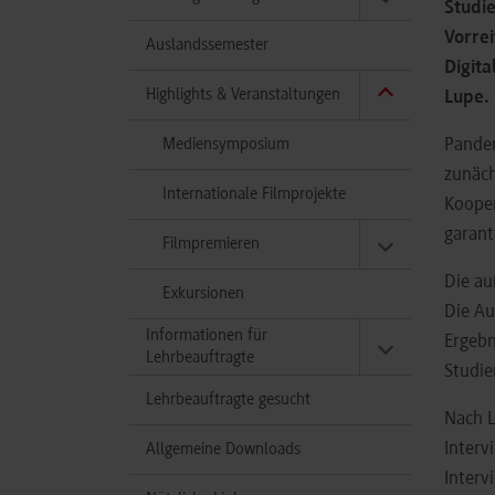
Studi
Vorre
Auslandssemester
Digit
Highlights & Veranstaltungen
Lupe.
Mediensymposium
Pandem
zunäch
Internationale Filmprojekte
Kooper
garant
Filmpremieren
Die au
Exkursionen
Die Au
Informationen für
Ergebn
Lehrbeauftragte
Studie
Lehrbeauftragte gesucht
Nach L
Interv
Allgemeine Downloads
Interv