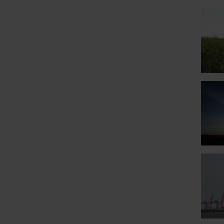
Show l
Show l
Show l