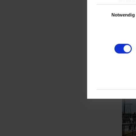
gesamme
Einwilligungsauswa
Notwendig
Ein
Show l