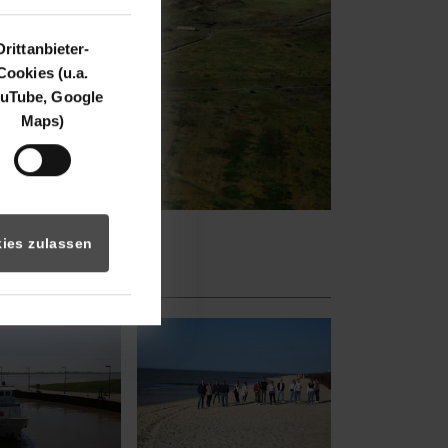
Drittanbieter-
Cookies (u.a.
uTube, Google
Maps)
ies zulassen
 2021
r version for:
Show larger version for: