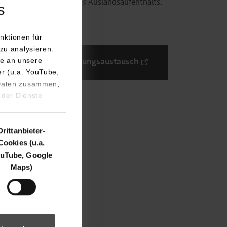
Planung Ihres Auslandsaufenthalts.
s
©
nktionen für
zu analysieren.
e an unsere
Erfahrungsaustausch
er (u.a. YouTube,
 Daten zusammen,
 der Dienste
Drittanbieter-
Cookies (u.a.
uTube, Google
Maps)