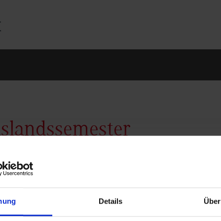
slandssemester
mung
Details
Über