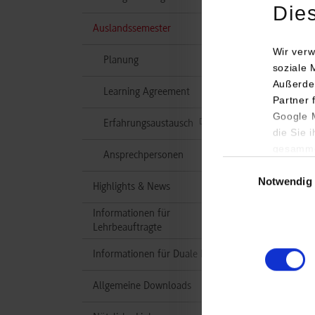
Die
(aktuell)
Auslandssemester
Wir verw
Planung
soziale 
Außerde
Learning Agreement
Partner 
Google M
Erfahrungsaustausch
die Sie 
gesamme
Ansprechpersonen
Einwilligungsauswa
Notwendig
Highlights & News
Informationen für
Lehrbeauftragte
Informationen für Duale Partner
Allgemeine Downloads