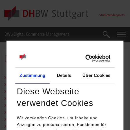
Skip to main content
Studierendenportal
BWL-Digital Commerce Management
Suche
Suche
Nützliche Links
Zustimmung
Details
Über Cookies
A-Z Verzeichnis
Beratungsnetzwerk
Diese Webseite
Studienberatung
Studienkosten & Finanzierung
verwendet Cookies
Studierendenwerk Stuttgart
Studieren mit Kind
Wir verwenden Cookies, um Inhalte und
Sozialberatung des Studierendenwerks
Anzeigen zu personalisieren, Funktionen für
UNI-TIPP