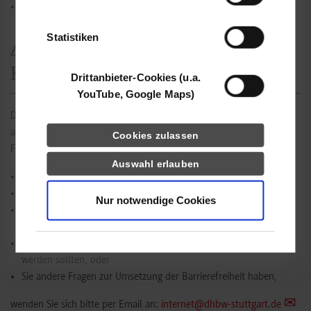
Keine.
der Dienste gesammelt haben.
Statistiken
4. Rückmeldung und
Kontaktangabe
Drittanbieter-Cookies (u.a.
YouTube, Google Maps)
Die DHBW Stuttgart arbeitet daran, die bestehenden Barrieren
abzuschaffen.
Cookies zulassen
Falls
Auswahl erlauben
Sie bei der Verwendung der Webseite auf Barrieren stoßen,
Inhalte schwer zugänglich sind,
Nur notwendige Cookies
Inhalte, die die allgemeinen Empfehlungen für Barrierefreiheit
verletzen oder nicht konform mit WCAG sind, oder
Inhalte unklar sind und anders ausgedrückt oder formuliert
werden sollten, oder
Sie andere Fragen zur Umsetzung der Barrierefreiheit haben,
wenden Sie sich bitte per Email an:
internet@dhbw-stuttgart.de