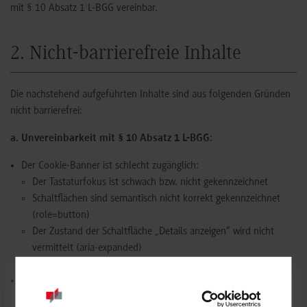
mit § 10 Absatz 1 L-BGG vereinbar.
2. Nicht-barrierefreie Inhalte
Die nachstehend aufgeführten Inhalte sind aus folgenden Gründen
nicht barrierefrei:
a. Unvereinbarkeit mit § 10 Absatz 1 L-BGG:
Der Cookie-Banner ist schlecht zugänglich:
Der Tastaturfokus ist schwach bzw. nicht gekennzeichnet
Schaltflächen sind semantisch nicht korrekt gekennzeichnet
(role=button)
Der Zustand der Schaltfläche „Details anzeigen“ wird nicht
vermittelt (aria-expanded)
Der Tastaturfokus ist nicht auf den Cookie-Banner begrenzt
Inhalte in Gebärdensprache werden nicht angeboten. Auch
Informationen zur Navigation in Leichter Sprache müssen noch