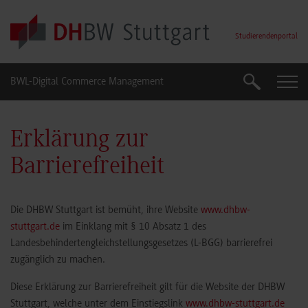
Skip to main content
Studierendenportal
BWL-Digital Commerce Management
Suche
Suche
Erklärung zur
Barrierefreiheit
Die DHBW Stuttgart ist bemüht, ihre Website
www.dhbw-
stuttgart.de
im Einklang mit § 10 Absatz 1 des
Landesbehindertengleichstellungsgesetzes (L-BGG) barrierefrei
zugänglich zu machen.
Diese Erklärung zur Barrierefreiheit gilt für die Website der DHBW
Stuttgart, welche unter dem Einstiegslink
www.dhbw-stuttgart.de