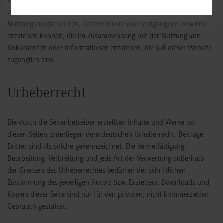
Württemberg Stuttgart haftet daher nicht für konkrete, mittelbare
und unmittelbare Schäden oder Schäden, die durch fehlende
Nutzungsmöglichkeiten, Datenverluste oder entgangene Gewinne
entstehen können, die im Zusammenhang mit der Nutzung von
Dokumenten oder Informationen entstehen, die auf dieser Website
zugänglich sind.
Urheberrecht
Die durch die Seitenbetreiber erstellten Inhalte und Werke auf
diesen Seiten unterliegen dem deutschen Urheberrecht. Beiträge
Dritter sind als solche gekennzeichnet. Die Vervielfältigung,
Bearbeitung, Verbreitung und jede Art der Verwertung außerhalb
der Grenzen des Urheberrechtes bedürfen der schriftlichen
Zustimmung des jeweiligen Autors bzw. Erstellers. Downloads und
Kopien dieser Seite sind nur für den privaten, nicht kommerziellen
Gebrauch gestattet.