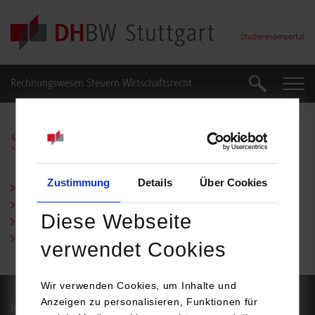
Skip to main content
Studierendenportal
Rechnungswesen Steuern Wirtschaftsrecht
Suche
Suche
Studienverlauf
Zustimmung
Details
Über Cookies
Studienjahrgang 2026 (PDF)
Studienjahrgang 2025 (PDF)
Diese Webseite
Studienjahrgang 2024 (PDF)
Studienjahrgang 2023 (PDF)
verwendet Cookies
Wir verwenden Cookies, um Inhalte und
Anzeigen zu personalisieren, Funktionen für
Impressum
Datenschutz