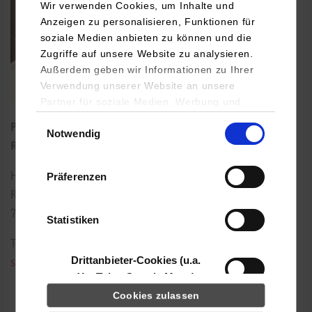
Wir verwenden Cookies, um Inhalte und
Anzeigen zu personalisieren, Funktionen für
soziale Medien anbieten zu können und die
Zugriffe auf unsere Website zu analysieren.
Außerdem geben wir Informationen zu Ihrer
Verwendung unserer Website an unsere
Partner für soziale Medien, Werbung und
Analysen weiter. Unsere Partner (u.a.
Einwilligungsauswahl
Professorin für Betriebswirtschaftslehre, insb.
Notwendig
YouTube, Google Maps) führen diese
Rechnungslegung und Finanzierung
Informationen möglicherweise mit weiteren
Daten zusammen, die Sie ihnen bereitgestellt
Präferenzen
Herdweg 21
haben oder die sie im Rahmen Ihrer Nutzung
Raum: 005
der Dienste gesammelt haben.
70174
Stuttgart
Statistiken
Tel.:
0711/1849-4691
Drittanbieter-Cookies (u.a.
stefanie.werner@dhbw-stuttgart.de
YouTube, Google Maps)
Cookies zulassen