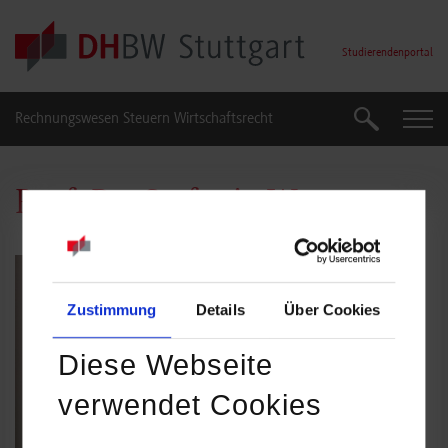
Skip to main content
Studierendenportal
Rechnungswesen Steuern Wirtschaftsrecht
Suche
Suche
Prof. Dr. Stefanie Werner
Zustimmung
Details
Über Cookies
Diese Webseite
verwendet Cookies